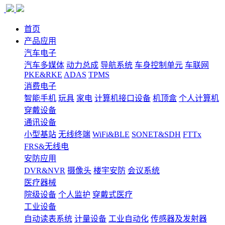
首页
产品应用
汽车电子
汽车多媒体
动力总成
导航系统
车身控制单元
车联网
PKE&RKE
ADAS
TPMS
消费电子
智能手机
玩具
家电
计算机接口设备
机顶盒
个人计算机
穿戴设备
通讯设备
小型基站
无线终端
WiFi&BLE
SONET&SDH
FTTx
FRS&无线电
安防应用
DVR&NVR
摄像头
楼宇安防
会议系统
医疗器械
院级设备
个人监护
穿戴式医疗
工业设备
自动读表系统
计量设备
工业自动化
传感器及发射器