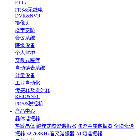
FTTx
FRS&无线电
DVR&NVR
摄像头
楼宇安防
会议系统
院级设备
个人监护
穿戴式医疗
自动读表系统
计量设备
工业自动化
传感器及发射器
RFID&NFC
POS&税控机
产品中心
晶体谐振器
热敏晶体
缝焊式陶瓷谐振器
陶瓷金属谐振器
全陶瓷谐
振器
32.768KHz音叉谐振器
AT切谐振器