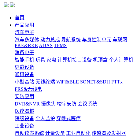
首页
产品应用
汽车电子
汽车多媒体
动力总成
导航系统
车身控制单元
车联网
PKE&RKE
ADAS
TPMS
消费电子
智能手机
玩具
家电
计算机接口设备
机顶盒
个人计算机
穿戴设备
通讯设备
小型基站
无线终端
WiFi&BLE
SONET&SDH
FTTx
FRS&无线电
安防应用
DVR&NVR
摄像头
楼宇安防
会议系统
医疗器械
院级设备
个人监护
穿戴式医疗
工业设备
自动读表系统
计量设备
工业自动化
传感器及发射器