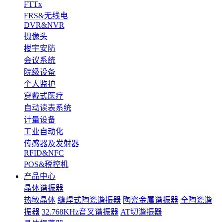
FTTx
FRS&无线电
DVR&NVR
摄像头
楼宇安防
会议系统
院级设备
个人监护
穿戴式医疗
自动读表系统
计量设备
工业自动化
传感器及发射器
RFID&NFC
POS&税控机
产品中心
晶体谐振器
热敏晶体
缝焊式陶瓷谐振器
陶瓷金属谐振器
全陶瓷谐
振器
32.768KHz音叉谐振器
AT切谐振器