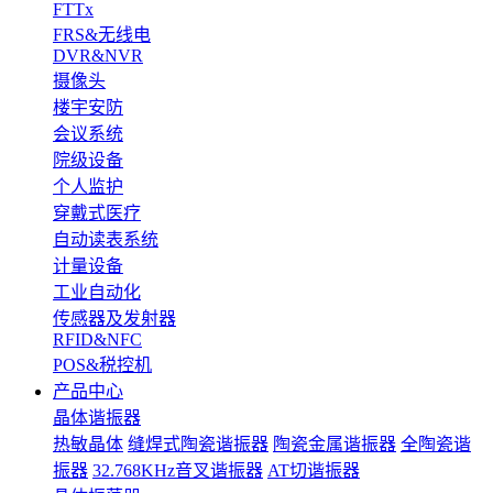
FTTx
FRS&无线电
DVR&NVR
摄像头
楼宇安防
会议系统
院级设备
个人监护
穿戴式医疗
自动读表系统
计量设备
工业自动化
传感器及发射器
RFID&NFC
POS&税控机
产品中心
晶体谐振器
热敏晶体
缝焊式陶瓷谐振器
陶瓷金属谐振器
全陶瓷谐
振器
32.768KHz音叉谐振器
AT切谐振器