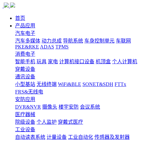
首页
产品应用
汽车电子
汽车多媒体
动力总成
导航系统
车身控制单元
车联网
PKE&RKE
ADAS
TPMS
消费电子
智能手机
玩具
家电
计算机接口设备
机顶盒
个人计算机
穿戴设备
通讯设备
小型基站
无线终端
WiFi&BLE
SONET&SDH
FTTx
FRS&无线电
安防应用
DVR&NVR
摄像头
楼宇安防
会议系统
医疗器械
院级设备
个人监护
穿戴式医疗
工业设备
自动读表系统
计量设备
工业自动化
传感器及发射器