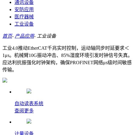
通讯设备
安防应用
医疗器械
工业设备
首页
-
产品应用
-
工业设备
工业4.0推动EtherCAT千兆实时控制，运动轴同步时延要求＜
1μs。机械臂10G振动冲击、85%湿度环境引发时钟信号失真。
应达利抗振强化时钟架构，确保PROFINET网络μs级时间敏感
传输。
自动读表系统
查阅更多
计量设备