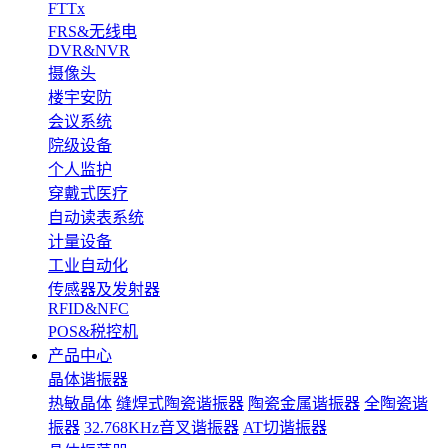
FTTx
FRS&无线电
DVR&NVR
摄像头
楼宇安防
会议系统
院级设备
个人监护
穿戴式医疗
自动读表系统
计量设备
工业自动化
传感器及发射器
RFID&NFC
POS&税控机
产品中心
晶体谐振器
热敏晶体
缝焊式陶瓷谐振器
陶瓷金属谐振器
全陶瓷谐
振器
32.768KHz音叉谐振器
AT切谐振器