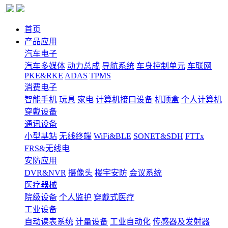
首页
产品应用
汽车电子
汽车多媒体
动力总成
导航系统
车身控制单元
车联网
PKE&RKE
ADAS
TPMS
消费电子
智能手机
玩具
家电
计算机接口设备
机顶盒
个人计算机
穿戴设备
通讯设备
小型基站
无线终端
WiFi&BLE
SONET&SDH
FTTx
FRS&无线电
安防应用
DVR&NVR
摄像头
楼宇安防
会议系统
医疗器械
院级设备
个人监护
穿戴式医疗
工业设备
自动读表系统
计量设备
工业自动化
传感器及发射器