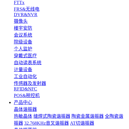
FTTx
FRS&无线电
DVR&NVR
摄像头
楼宇安防
会议系统
院级设备
个人监护
穿戴式医疗
自动读表系统
计量设备
工业自动化
传感器及发射器
RFID&NFC
POS&税控机
产品中心
晶体谐振器
热敏晶体
缝焊式陶瓷谐振器
陶瓷金属谐振器
全陶瓷谐
振器
32.768KHz音叉谐振器
AT切谐振器