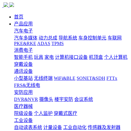
首页
产品应用
汽车电子
汽车多媒体
动力总成
导航系统
车身控制单元
车联网
PKE&RKE
ADAS
TPMS
消费电子
智能手机
玩具
家电
计算机接口设备
机顶盒
个人计算机
穿戴设备
通讯设备
小型基站
无线终端
WiFi&BLE
SONET&SDH
FTTx
FRS&无线电
安防应用
DVR&NVR
摄像头
楼宇安防
会议系统
医疗器械
院级设备
个人监护
穿戴式医疗
工业设备
自动读表系统
计量设备
工业自动化
传感器及发射器