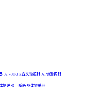
器
32.768KHz音叉谐振器
AT切谐振器
体振荡器
可编程晶体振荡器