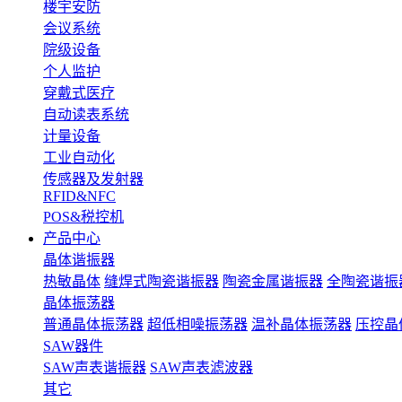
楼宇安防
会议系统
院级设备
个人监护
穿戴式医疗
自动读表系统
计量设备
工业自动化
传感器及发射器
RFID&NFC
POS&税控机
产品中心
晶体谐振器
热敏晶体
缝焊式陶瓷谐振器
陶瓷金属谐振器
全陶瓷谐振
晶体振荡器
普通晶体振荡器
超低相噪振荡器
温补晶体振荡器
压控晶
SAW器件
SAW声表谐振器
SAW声表滤波器
其它