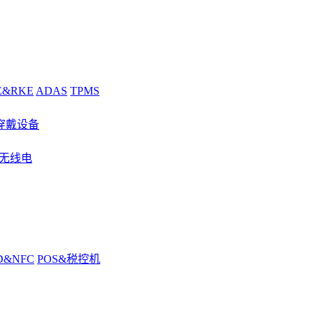
E&RKE
ADAS
TPMS
穿戴设备
&无线电
D&NFC
POS&税控机