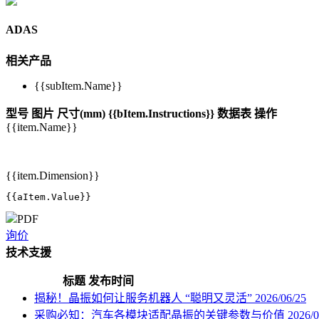
ADAS
相关产品
{{subItem.Name}}
型号
图片
尺寸(mm)
{{bItem.Instructions}}
数据表
操作
{{item.Name}}
{{item.Dimension}}
{{aItem.Value}}
PDF
询价
技术支援
标题
发布时间
揭秘！晶振如何让服务机器人 “聪明又灵活”
2026/06/25
采购必知：汽车各模块适配晶振的关键参数与价值
2026/0