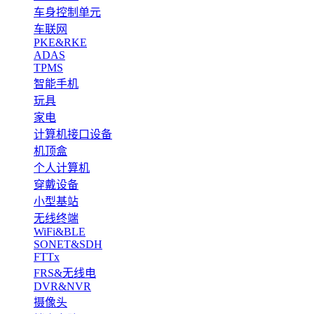
车身控制单元
车联网
PKE&RKE
ADAS
TPMS
智能手机
玩具
家电
计算机接口设备
机顶盒
个人计算机
穿戴设备
小型基站
无线终端
WiFi&BLE
SONET&SDH
FTTx
FRS&无线电
DVR&NVR
摄像头