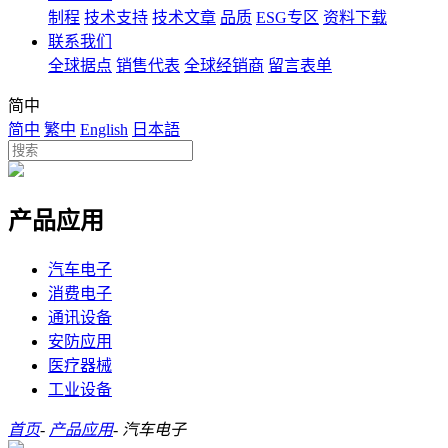
制程
技术支持
技术文章
品质
ESG专区
资料下载
联系我们
全球据点
销售代表
全球经销商
留言表单
简中
简中
繁中
English
日本語
产品应用
汽车电子
消费电子
通讯设备
安防应用
医疗器械
工业设备
首页
-
产品应用
-
汽车电子