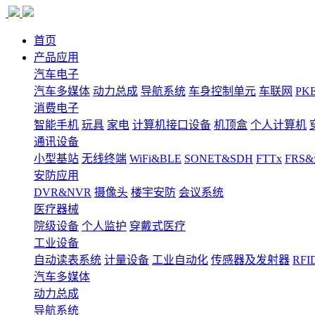
首页
产品应用
汽车电子
汽车多媒体
动力总成
导航系统
车身控制单元
车联网
PK
消费电子
智能手机
玩具
家电
计算机接口设备
机顶盒
个人计算机
通讯设备
小型基站
无线终端
WiFi&BLE
SONET&SDH
FTTx
FRS
安防应用
DVR&NVR
摄像头
楼宇安防
会议系统
医疗器械
院级设备
个人监护
穿戴式医疗
工业设备
自动读表系统
计量设备
工业自动化
传感器及发射器
RFI
汽车多媒体
动力总成
导航系统