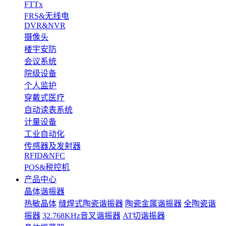
FTTx
FRS&无线电
DVR&NVR
摄像头
楼宇安防
会议系统
院级设备
个人监护
穿戴式医疗
自动读表系统
计量设备
工业自动化
传感器及发射器
RFID&NFC
POS&税控机
产品中心
晶体谐振器
热敏晶体
缝焊式陶瓷谐振器
陶瓷金属谐振器
全陶瓷谐
振器
32.768KHz音叉谐振器
AT切谐振器