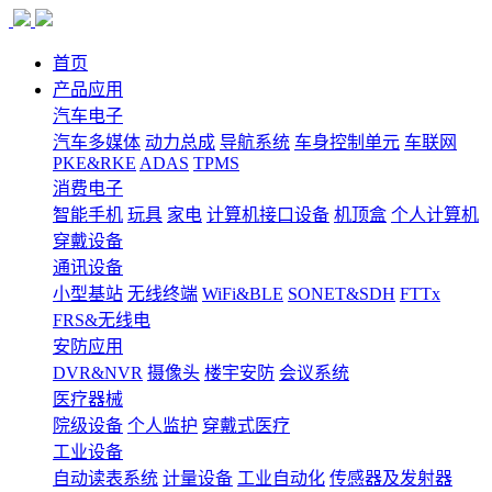
首页
产品应用
汽车电子
汽车多媒体
动力总成
导航系统
车身控制单元
车联网
PKE&RKE
ADAS
TPMS
消费电子
智能手机
玩具
家电
计算机接口设备
机顶盒
个人计算机
穿戴设备
通讯设备
小型基站
无线终端
WiFi&BLE
SONET&SDH
FTTx
FRS&无线电
安防应用
DVR&NVR
摄像头
楼宇安防
会议系统
医疗器械
院级设备
个人监护
穿戴式医疗
工业设备
自动读表系统
计量设备
工业自动化
传感器及发射器