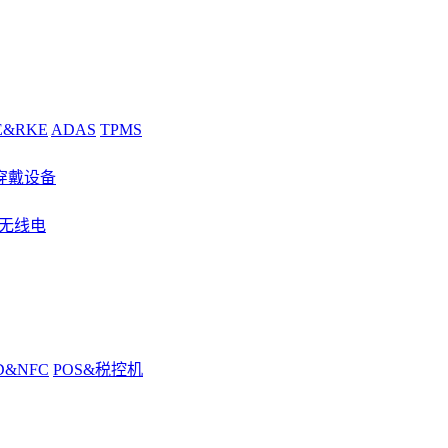
E&RKE
ADAS
TPMS
穿戴设备
&无线电
D&NFC
POS&税控机