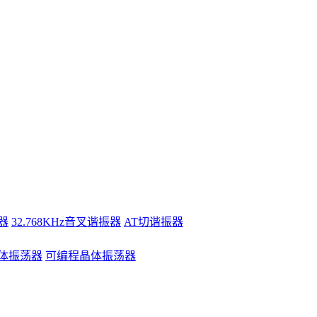
器
32.768KHz音叉谐振器
AT切谐振器
体振荡器
可编程晶体振荡器