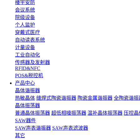
楼宇安防
会议系统
院级设备
个人监护
穿戴式医疗
自动读表系统
计量设备
工业自动化
传感器及发射器
RFID&NFC
POS&税控机
产品中心
晶体谐振器
热敏晶体
缝焊式陶瓷谐振器
陶瓷金属谐振器
全陶瓷谐振
晶体振荡器
普通晶体振荡器
超低相噪振荡器
温补晶体振荡器
压控晶
SAW器件
SAW声表谐振器
SAW声表滤波器
其它