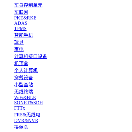
车身控制单元
车联网
PKE&RKE
ADAS
TPMS
智能手机
玩具
家电
计算机接口设备
机顶盒
个人计算机
穿戴设备
小型基站
无线终端
WiFi&BLE
SONET&SDH
FTTx
FRS&无线电
DVR&NVR
摄像头