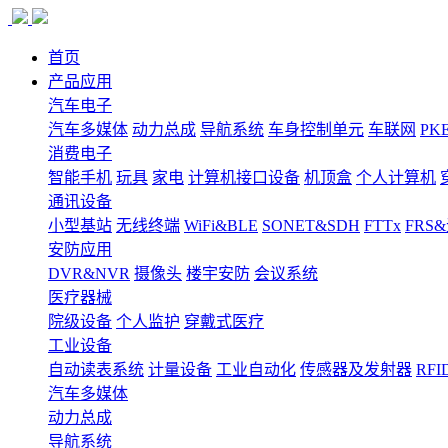
首页
产品应用
汽车电子
汽车多媒体
动力总成
导航系统
车身控制单元
车联网
PK
消费电子
智能手机
玩具
家电
计算机接口设备
机顶盒
个人计算机
通讯设备
小型基站
无线终端
WiFi&BLE
SONET&SDH
FTTx
FRS
安防应用
DVR&NVR
摄像头
楼宇安防
会议系统
医疗器械
院级设备
个人监护
穿戴式医疗
工业设备
自动读表系统
计量设备
工业自动化
传感器及发射器
RFI
汽车多媒体
动力总成
导航系统