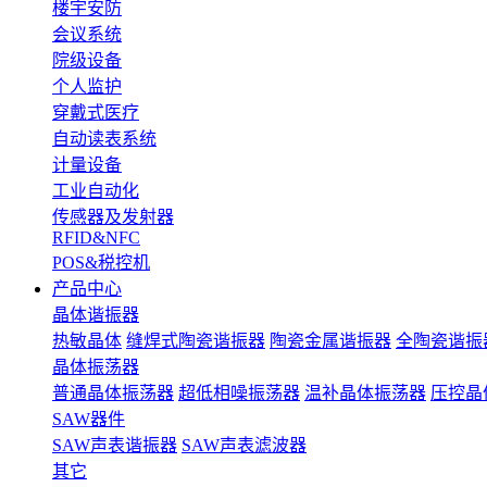
楼宇安防
会议系统
院级设备
个人监护
穿戴式医疗
自动读表系统
计量设备
工业自动化
传感器及发射器
RFID&NFC
POS&税控机
产品中心
晶体谐振器
热敏晶体
缝焊式陶瓷谐振器
陶瓷金属谐振器
全陶瓷谐振
晶体振荡器
普通晶体振荡器
超低相噪振荡器
温补晶体振荡器
压控晶
SAW器件
SAW声表谐振器
SAW声表滤波器
其它