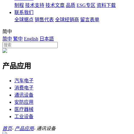
制程
技术支持
技术文章
品质
ESG专区
资料下载
联系我们
全球据点
销售代表
全球经销商
留言表单
简中
简中
繁中
English
日本語
产品应用
汽车电子
消费电子
通讯设备
安防应用
医疗器械
工业设备
首页
-
产品应用
-
通讯设备