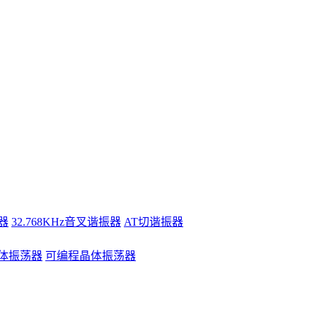
器
32.768KHz音叉谐振器
AT切谐振器
体振荡器
可编程晶体振荡器