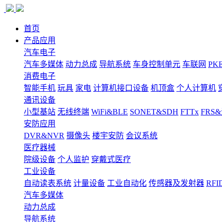
首页
产品应用
汽车电子
汽车多媒体
动力总成
导航系统
车身控制单元
车联网
PK
消费电子
智能手机
玩具
家电
计算机接口设备
机顶盒
个人计算机
通讯设备
小型基站
无线终端
WiFi&BLE
SONET&SDH
FTTx
FRS
安防应用
DVR&NVR
摄像头
楼宇安防
会议系统
医疗器械
院级设备
个人监护
穿戴式医疗
工业设备
自动读表系统
计量设备
工业自动化
传感器及发射器
RFI
汽车多媒体
动力总成
导航系统