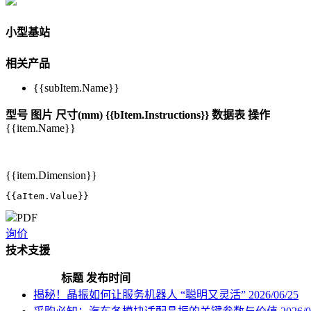
小型基站
相关产品
{{subItem.Name}}
型号
图片
尺寸(mm)
{{bItem.Instructions}}
数据表
操作
{{item.Name}}
{{item.Dimension}}
{{aItem.Value}}
PDF
询价
技术支援
标题
发布时间
揭秘！晶振如何让服务机器人 “聪明又灵活”
2026/06/25