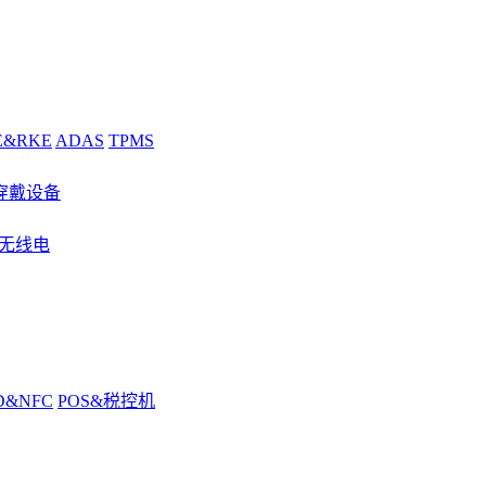
E&RKE
ADAS
TPMS
穿戴设备
&无线电
D&NFC
POS&税控机