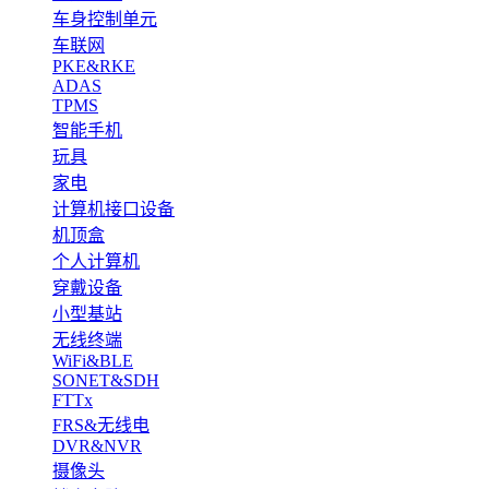
车身控制单元
车联网
PKE&RKE
ADAS
TPMS
智能手机
玩具
家电
计算机接口设备
机顶盒
个人计算机
穿戴设备
小型基站
无线终端
WiFi&BLE
SONET&SDH
FTTx
FRS&无线电
DVR&NVR
摄像头