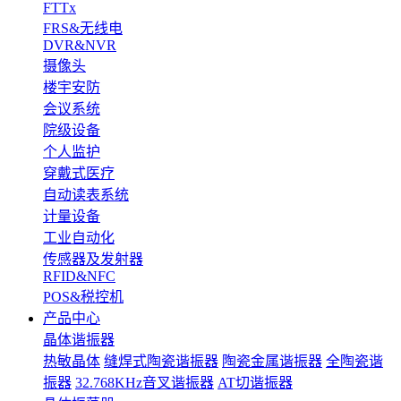
FTTx
FRS&无线电
DVR&NVR
摄像头
楼宇安防
会议系统
院级设备
个人监护
穿戴式医疗
自动读表系统
计量设备
工业自动化
传感器及发射器
RFID&NFC
POS&税控机
产品中心
晶体谐振器
热敏晶体
缝焊式陶瓷谐振器
陶瓷金属谐振器
全陶瓷谐
振器
32.768KHz音叉谐振器
AT切谐振器