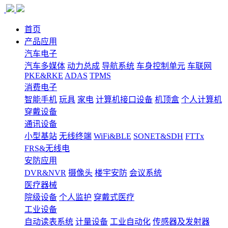
首页
产品应用
汽车电子
汽车多媒体
动力总成
导航系统
车身控制单元
车联网
PKE&RKE
ADAS
TPMS
消费电子
智能手机
玩具
家电
计算机接口设备
机顶盒
个人计算机
穿戴设备
通讯设备
小型基站
无线终端
WiFi&BLE
SONET&SDH
FTTx
FRS&无线电
安防应用
DVR&NVR
摄像头
楼宇安防
会议系统
医疗器械
院级设备
个人监护
穿戴式医疗
工业设备
自动读表系统
计量设备
工业自动化
传感器及发射器