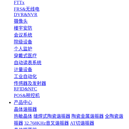
FTTx
FRS&无线电
DVR&NVR
摄像头
楼宇安防
会议系统
院级设备
个人监护
穿戴式医疗
自动读表系统
计量设备
工业自动化
传感器及发射器
RFID&NFC
POS&税控机
产品中心
晶体谐振器
热敏晶体
缝焊式陶瓷谐振器
陶瓷金属谐振器
全陶瓷谐
振器
32.768KHz音叉谐振器
AT切谐振器