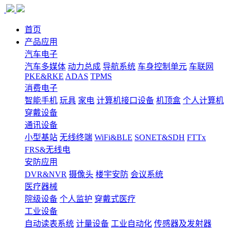
首页
产品应用
汽车电子
汽车多媒体
动力总成
导航系统
车身控制单元
车联网
PKE&RKE
ADAS
TPMS
消费电子
智能手机
玩具
家电
计算机接口设备
机顶盒
个人计算机
穿戴设备
通讯设备
小型基站
无线终端
WiFi&BLE
SONET&SDH
FTTx
FRS&无线电
安防应用
DVR&NVR
摄像头
楼宇安防
会议系统
医疗器械
院级设备
个人监护
穿戴式医疗
工业设备
自动读表系统
计量设备
工业自动化
传感器及发射器