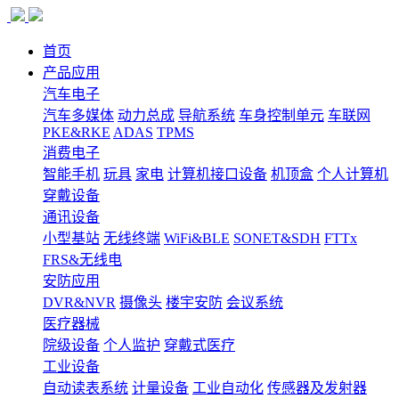
首页
产品应用
汽车电子
汽车多媒体
动力总成
导航系统
车身控制单元
车联网
PKE&RKE
ADAS
TPMS
消费电子
智能手机
玩具
家电
计算机接口设备
机顶盒
个人计算机
穿戴设备
通讯设备
小型基站
无线终端
WiFi&BLE
SONET&SDH
FTTx
FRS&无线电
安防应用
DVR&NVR
摄像头
楼宇安防
会议系统
医疗器械
院级设备
个人监护
穿戴式医疗
工业设备
自动读表系统
计量设备
工业自动化
传感器及发射器