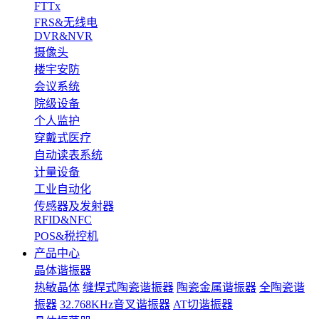
FTTx
FRS&无线电
DVR&NVR
摄像头
楼宇安防
会议系统
院级设备
个人监护
穿戴式医疗
自动读表系统
计量设备
工业自动化
传感器及发射器
RFID&NFC
POS&税控机
产品中心
晶体谐振器
热敏晶体
缝焊式陶瓷谐振器
陶瓷金属谐振器
全陶瓷谐
振器
32.768KHz音叉谐振器
AT切谐振器