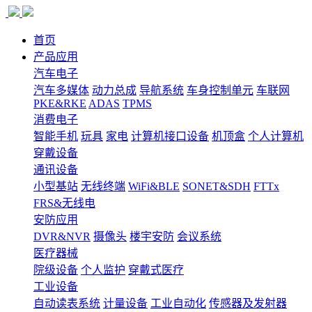
首页
产品应用
汽车电子
汽车多媒体
动力总成
导航系统
车身控制单元
车联网
PKE&RKE
ADAS
TPMS
消费电子
智能手机
玩具
家电
计算机接口设备
机顶盒
个人计算机
穿戴设备
通讯设备
小型基站
无线终端
WiFi&BLE
SONET&SDH
FTTx
FRS&无线电
安防应用
DVR&NVR
摄像头
楼宇安防
会议系统
医疗器械
院级设备
个人监护
穿戴式医疗
工业设备
自动读表系统
计量设备
工业自动化
传感器及发射器