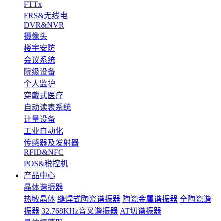
FTTx
FRS&无线电
DVR&NVR
摄像头
楼宇安防
会议系统
院级设备
个人监护
穿戴式医疗
自动读表系统
计量设备
工业自动化
传感器及发射器
RFID&NFC
POS&税控机
产品中心
晶体谐振器
热敏晶体
缝焊式陶瓷谐振器
陶瓷金属谐振器
全陶瓷谐
振器
32.768KHz音叉谐振器
AT切谐振器