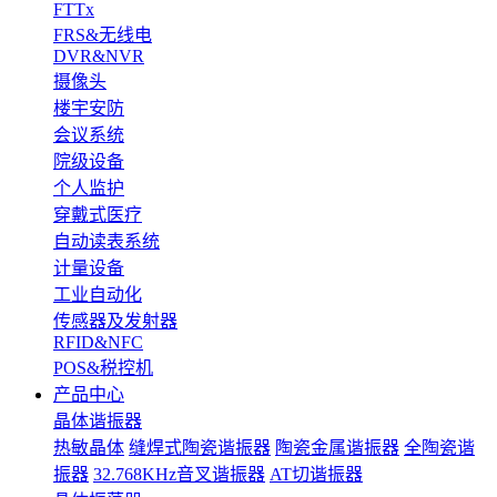
FTTx
FRS&无线电
DVR&NVR
摄像头
楼宇安防
会议系统
院级设备
个人监护
穿戴式医疗
自动读表系统
计量设备
工业自动化
传感器及发射器
RFID&NFC
POS&税控机
产品中心
晶体谐振器
热敏晶体
缝焊式陶瓷谐振器
陶瓷金属谐振器
全陶瓷谐
振器
32.768KHz音叉谐振器
AT切谐振器