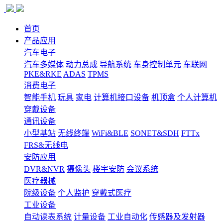
首页
产品应用
汽车电子
汽车多媒体
动力总成
导航系统
车身控制单元
车联网
PKE&RKE
ADAS
TPMS
消费电子
智能手机
玩具
家电
计算机接口设备
机顶盒
个人计算机
穿戴设备
通讯设备
小型基站
无线终端
WiFi&BLE
SONET&SDH
FTTx
FRS&无线电
安防应用
DVR&NVR
摄像头
楼宇安防
会议系统
医疗器械
院级设备
个人监护
穿戴式医疗
工业设备
自动读表系统
计量设备
工业自动化
传感器及发射器