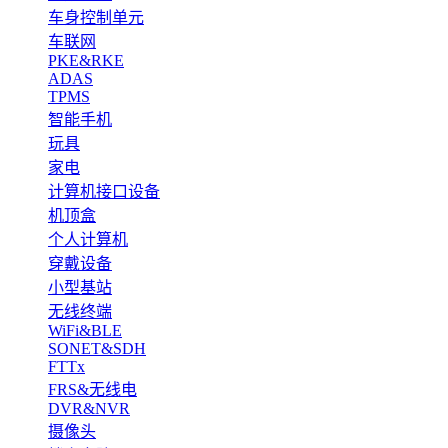
车身控制单元
车联网
PKE&RKE
ADAS
TPMS
智能手机
玩具
家电
计算机接口设备
机顶盒
个人计算机
穿戴设备
小型基站
无线终端
WiFi&BLE
SONET&SDH
FTTx
FRS&无线电
DVR&NVR
摄像头