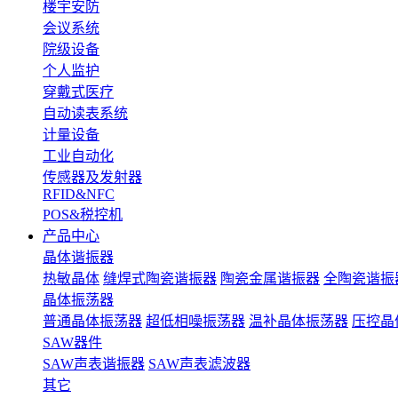
楼宇安防
会议系统
院级设备
个人监护
穿戴式医疗
自动读表系统
计量设备
工业自动化
传感器及发射器
RFID&NFC
POS&税控机
产品中心
晶体谐振器
热敏晶体
缝焊式陶瓷谐振器
陶瓷金属谐振器
全陶瓷谐振
晶体振荡器
普通晶体振荡器
超低相噪振荡器
温补晶体振荡器
压控晶
SAW器件
SAW声表谐振器
SAW声表滤波器
其它