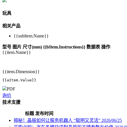
玩具
相关产品
{{subItem.Name}}
型号
图片
尺寸(mm)
{{bItem.Instructions}}
数据表
操作
{{item.Name}}
{{item.Dimension}}
{{aItem.Value}}
PDF
询价
技术支援
标题
发布时间
揭秘！晶振如何让服务机器人 “聪明又灵活”
2026/06/25