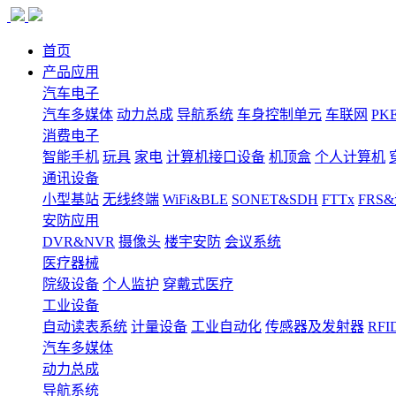
首页
产品应用
汽车电子
汽车多媒体
动力总成
导航系统
车身控制单元
车联网
PK
消费电子
智能手机
玩具
家电
计算机接口设备
机顶盒
个人计算机
通讯设备
小型基站
无线终端
WiFi&BLE
SONET&SDH
FTTx
FRS
安防应用
DVR&NVR
摄像头
楼宇安防
会议系统
医疗器械
院级设备
个人监护
穿戴式医疗
工业设备
自动读表系统
计量设备
工业自动化
传感器及发射器
RFI
汽车多媒体
动力总成
导航系统