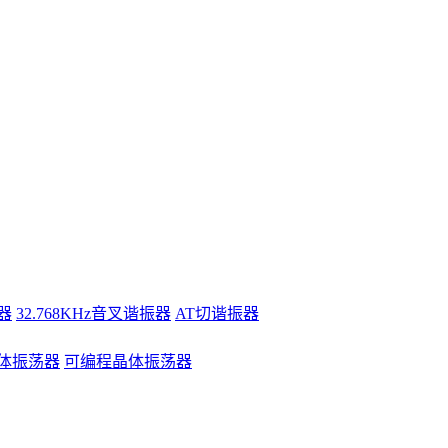
器
32.768KHz音叉谐振器
AT切谐振器
体振荡器
可编程晶体振荡器