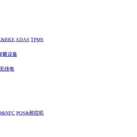
E&RKE
ADAS
TPMS
穿戴设备
&无线电
D&NFC
POS&税控机