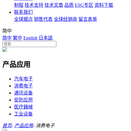
制程
技术支持
技术文章
品质
ESG专区
资料下载
联系我们
全球据点
销售代表
全球经销商
留言表单
简中
简中
繁中
English
日本語
产品应用
汽车电子
消费电子
通讯设备
安防应用
医疗器械
工业设备
首页
-
产品应用
-
消费电子