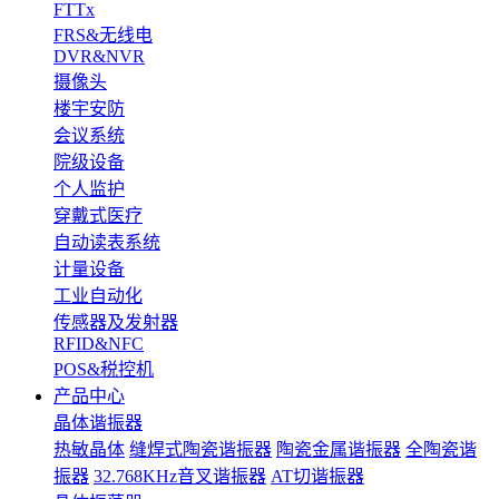
FTTx
FRS&无线电
DVR&NVR
摄像头
楼宇安防
会议系统
院级设备
个人监护
穿戴式医疗
自动读表系统
计量设备
工业自动化
传感器及发射器
RFID&NFC
POS&税控机
产品中心
晶体谐振器
热敏晶体
缝焊式陶瓷谐振器
陶瓷金属谐振器
全陶瓷谐
振器
32.768KHz音叉谐振器
AT切谐振器