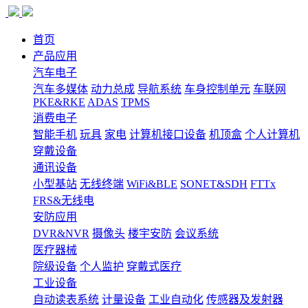
首页
产品应用
汽车电子
汽车多媒体
动力总成
导航系统
车身控制单元
车联网
PKE&RKE
ADAS
TPMS
消费电子
智能手机
玩具
家电
计算机接口设备
机顶盒
个人计算机
穿戴设备
通讯设备
小型基站
无线终端
WiFi&BLE
SONET&SDH
FTTx
FRS&无线电
安防应用
DVR&NVR
摄像头
楼宇安防
会议系统
医疗器械
院级设备
个人监护
穿戴式医疗
工业设备
自动读表系统
计量设备
工业自动化
传感器及发射器