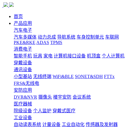
首页
产品应用
汽车电子
汽车多媒体
动力总成
导航系统
车身控制单元
车联网
PKE&RKE
ADAS
TPMS
消费电子
智能手机
玩具
家电
计算机接口设备
机顶盒
个人计算机
穿戴设备
通讯设备
小型基站
无线终端
WiFi&BLE
SONET&SDH
FTTx
FRS&无线电
安防应用
DVR&NVR
摄像头
楼宇安防
会议系统
医疗器械
院级设备
个人监护
穿戴式医疗
工业设备
自动读表系统
计量设备
工业自动化
传感器及发射器