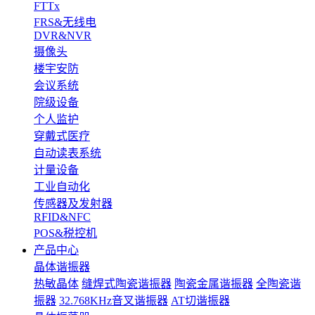
FTTx
FRS&无线电
DVR&NVR
摄像头
楼宇安防
会议系统
院级设备
个人监护
穿戴式医疗
自动读表系统
计量设备
工业自动化
传感器及发射器
RFID&NFC
POS&税控机
产品中心
晶体谐振器
热敏晶体
缝焊式陶瓷谐振器
陶瓷金属谐振器
全陶瓷谐
振器
32.768KHz音叉谐振器
AT切谐振器