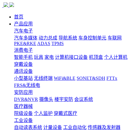
首页
产品应用
汽车电子
汽车多媒体
动力总成
导航系统
车身控制单元
车联网
PKE&RKE
ADAS
TPMS
消费电子
智能手机
玩具
家电
计算机接口设备
机顶盒
个人计算机
穿戴设备
通讯设备
小型基站
无线终端
WiFi&BLE
SONET&SDH
FTTx
FRS&无线电
安防应用
DVR&NVR
摄像头
楼宇安防
会议系统
医疗器械
院级设备
个人监护
穿戴式医疗
工业设备
自动读表系统
计量设备
工业自动化
传感器及发射器