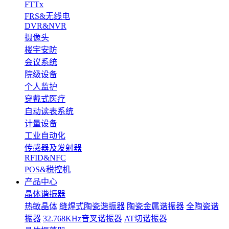
FTTx
FRS&无线电
DVR&NVR
摄像头
楼宇安防
会议系统
院级设备
个人监护
穿戴式医疗
自动读表系统
计量设备
工业自动化
传感器及发射器
RFID&NFC
POS&税控机
产品中心
晶体谐振器
热敏晶体
缝焊式陶瓷谐振器
陶瓷金属谐振器
全陶瓷谐
振器
32.768KHz音叉谐振器
AT切谐振器