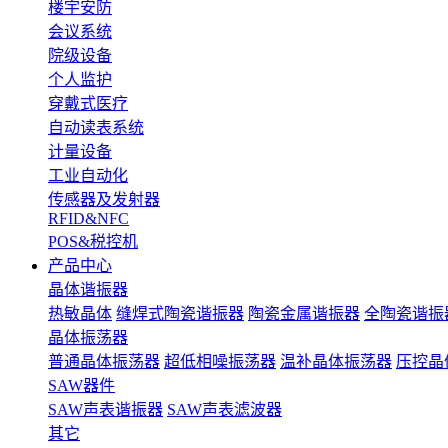
楼宇安防
会议系统
院级设备
个人监护
穿戴式医疗
自动读表系统
计量设备
工业自动化
传感器及发射器
RFID&NFC
POS&税控机
产品中心
晶体谐振器
热敏晶体
缝焊式陶瓷谐振器
陶瓷金属谐振器
全陶瓷谐振
晶体振荡器
普通晶体振荡器
超低相噪振荡器
温补晶体振荡器
压控晶
SAW器件
SAW声表谐振器
SAW声表滤波器
其它