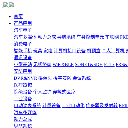
首页
产品应用
汽车电子
汽车多媒体
动力总成
导航系统
车身控制单元
车联网
PK
消费电子
智能手机
玩具
家电
计算机接口设备
机顶盒
个人计算机
通讯设备
小型基站
无线终端
WiFi&BLE
SONET&SDH
FTTx
FRS
安防应用
DVR&NVR
摄像头
楼宇安防
会议系统
医疗器械
院级设备
个人监护
穿戴式医疗
工业设备
自动读表系统
计量设备
工业自动化
传感器及发射器
RFI
汽车多媒体
动力总成
导航系统