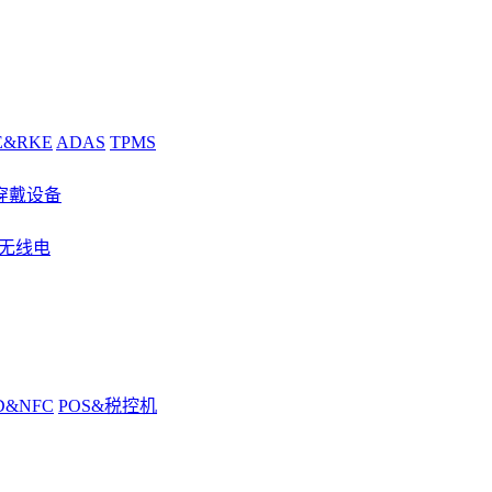
E&RKE
ADAS
TPMS
穿戴设备
&无线电
D&NFC
POS&税控机