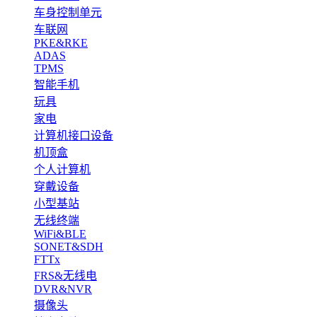
车身控制单元
车联网
PKE&RKE
ADAS
TPMS
智能手机
玩具
家电
计算机接口设备
机顶盒
个人计算机
穿戴设备
小型基站
无线终端
WiFi&BLE
SONET&SDH
FTTx
FRS&无线电
DVR&NVR
摄像头