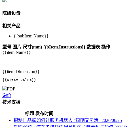
院级设备
相关产品
{{subItem.Name}}
型号
图片
尺寸(mm)
{{bItem.Instructions}}
数据表
操作
{{item.Name}}
{{item.Dimension}}
{{aItem.Value}}
PDF
询价
技术支援
标题
发布时间
揭秘！晶振如何让服务机器人 “聪明又灵活”
2026/06/25