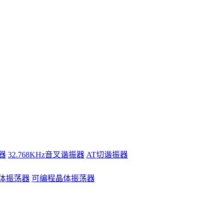
器
32.768KHz音叉谐振器
AT切谐振器
体振荡器
可编程晶体振荡器