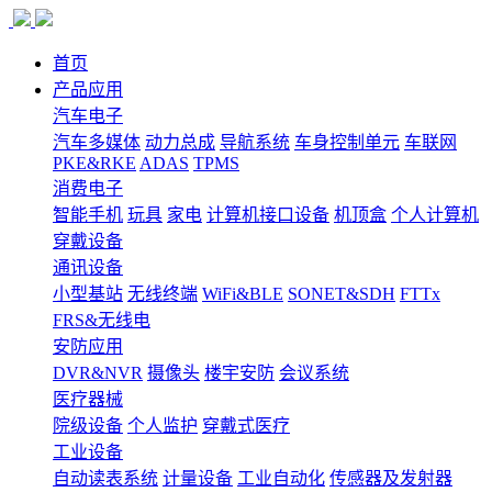
首页
产品应用
汽车电子
汽车多媒体
动力总成
导航系统
车身控制单元
车联网
PKE&RKE
ADAS
TPMS
消费电子
智能手机
玩具
家电
计算机接口设备
机顶盒
个人计算机
穿戴设备
通讯设备
小型基站
无线终端
WiFi&BLE
SONET&SDH
FTTx
FRS&无线电
安防应用
DVR&NVR
摄像头
楼宇安防
会议系统
医疗器械
院级设备
个人监护
穿戴式医疗
工业设备
自动读表系统
计量设备
工业自动化
传感器及发射器