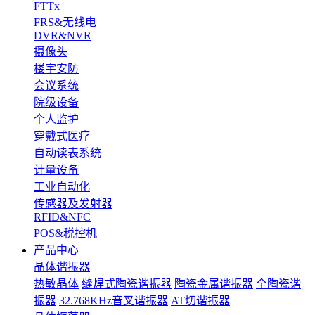
FTTx
FRS&无线电
DVR&NVR
摄像头
楼宇安防
会议系统
院级设备
个人监护
穿戴式医疗
自动读表系统
计量设备
工业自动化
传感器及发射器
RFID&NFC
POS&税控机
产品中心
晶体谐振器
热敏晶体
缝焊式陶瓷谐振器
陶瓷金属谐振器
全陶瓷谐
振器
32.768KHz音叉谐振器
AT切谐振器