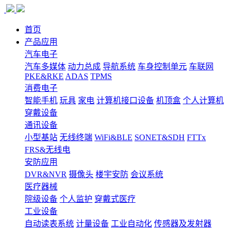
首页
产品应用
汽车电子
汽车多媒体
动力总成
导航系统
车身控制单元
车联网
PKE&RKE
ADAS
TPMS
消费电子
智能手机
玩具
家电
计算机接口设备
机顶盒
个人计算机
穿戴设备
通讯设备
小型基站
无线终端
WiFi&BLE
SONET&SDH
FTTx
FRS&无线电
安防应用
DVR&NVR
摄像头
楼宇安防
会议系统
医疗器械
院级设备
个人监护
穿戴式医疗
工业设备
自动读表系统
计量设备
工业自动化
传感器及发射器