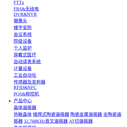
FTTx
FRS&无线电
DVR&NVR
摄像头
楼宇安防
会议系统
院级设备
个人监护
穿戴式医疗
自动读表系统
计量设备
工业自动化
传感器及发射器
RFID&NFC
POS&税控机
产品中心
晶体谐振器
热敏晶体
缝焊式陶瓷谐振器
陶瓷金属谐振器
全陶瓷谐
振器
32.768KHz音叉谐振器
AT切谐振器