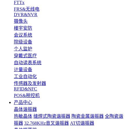
FTTx
FRS&无线电
DVR&NVR
摄像头
楼宇安防
会议系统
院级设备
个人监护
穿戴式医疗
自动读表系统
计量设备
工业自动化
传感器及发射器
RFID&NFC
POS&税控机
产品中心
晶体谐振器
热敏晶体
缝焊式陶瓷谐振器
陶瓷金属谐振器
全陶瓷谐
振器
32.768KHz音叉谐振器
AT切谐振器