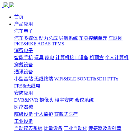
首页
产品应用
汽车电子
汽车多媒体
动力总成
导航系统
车身控制单元
车联网
PKE&RKE
ADAS
TPMS
消费电子
智能手机
玩具
家电
计算机接口设备
机顶盒
个人计算机
穿戴设备
通讯设备
小型基站
无线终端
WiFi&BLE
SONET&SDH
FTTx
FRS&无线电
安防应用
DVR&NVR
摄像头
楼宇安防
会议系统
医疗器械
院级设备
个人监护
穿戴式医疗
工业设备
自动读表系统
计量设备
工业自动化
传感器及发射器