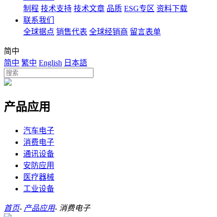
制程
技术支持
技术文章
品质
ESG专区
资料下载
联系我们
全球据点
销售代表
全球经销商
留言表单
简中
简中
繁中
English
日本語
产品应用
汽车电子
消费电子
通讯设备
安防应用
医疗器械
工业设备
首页
-
产品应用
-
消费电子