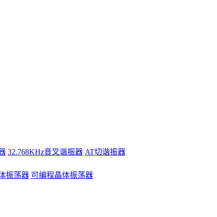
器
32.768KHz音叉谐振器
AT切谐振器
体振荡器
可编程晶体振荡器