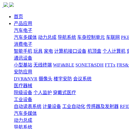
首页
产品应用
汽车电子
汽车多媒体
动力总成
导航系统
车身控制单元
车联网
PK
消费电子
智能手机
玩具
家电
计算机接口设备
机顶盒
个人计算机
通讯设备
小型基站
无线终端
WiFi&BLE
SONET&SDH
FTTx
FRS
安防应用
DVR&NVR
摄像头
楼宇安防
会议系统
医疗器械
院级设备
个人监护
穿戴式医疗
工业设备
自动读表系统
计量设备
工业自动化
传感器及发射器
RFI
汽车多媒体
动力总成
导航系统