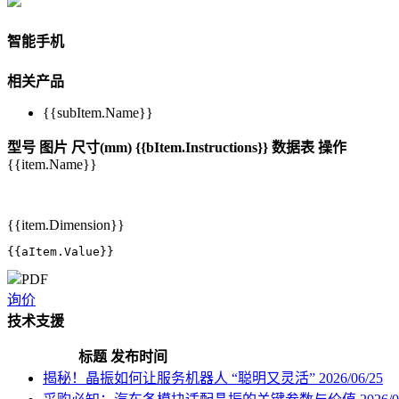
智能手机
相关产品
{{subItem.Name}}
型号
图片
尺寸(mm)
{{bItem.Instructions}}
数据表
操作
{{item.Name}}
{{item.Dimension}}
{{aItem.Value}}
PDF
询价
技术支援
标题
发布时间
揭秘！晶振如何让服务机器人 “聪明又灵活”
2026/06/25