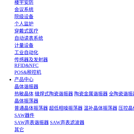
楼宇安防
会议系统
院级设备
个人监护
穿戴式医疗
自动读表系统
计量设备
工业自动化
传感器及发射器
RFID&NFC
POS&税控机
产品中心
晶体谐振器
热敏晶体
缝焊式陶瓷谐振器
陶瓷金属谐振器
全陶瓷谐振
晶体振荡器
普通晶体振荡器
超低相噪振荡器
温补晶体振荡器
压控晶
SAW器件
SAW声表谐振器
SAW声表滤波器
其它