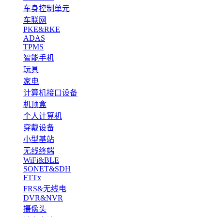
车身控制单元
车联网
PKE&RKE
ADAS
TPMS
智能手机
玩具
家电
计算机接口设备
机顶盒
个人计算机
穿戴设备
小型基站
无线终端
WiFi&BLE
SONET&SDH
FTTx
FRS&无线电
DVR&NVR
摄像头