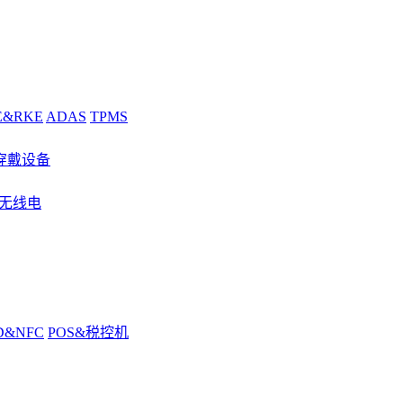
E&RKE
ADAS
TPMS
穿戴设备
&无线电
D&NFC
POS&税控机