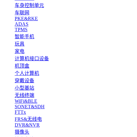
车身控制单元
车联网
PKE&RKE
ADAS
TPMS
智能手机
玩具
家电
计算机接口设备
机顶盒
个人计算机
穿戴设备
小型基站
无线终端
WiFi&BLE
SONET&SDH
FTTx
FRS&无线电
DVR&NVR
摄像头