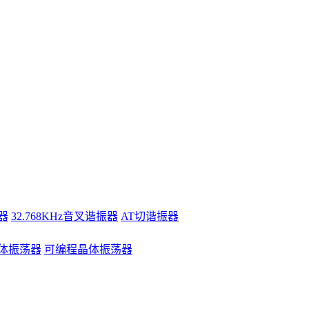
器
32.768KHz音叉谐振器
AT切谐振器
体振荡器
可编程晶体振荡器