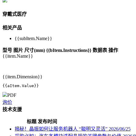
穿戴式医疗
相关产品
{{subItem.Name}}
型号
图片
尺寸(mm)
{{bItem.Instructions}}
数据表
操作
{{item.Name}}
{{item.Dimension}}
{{aItem.Value}}
PDF
询价
技术支援
标题
发布时间
揭秘！晶振如何让服务机器人 “聪明又灵活”
2026/06/25