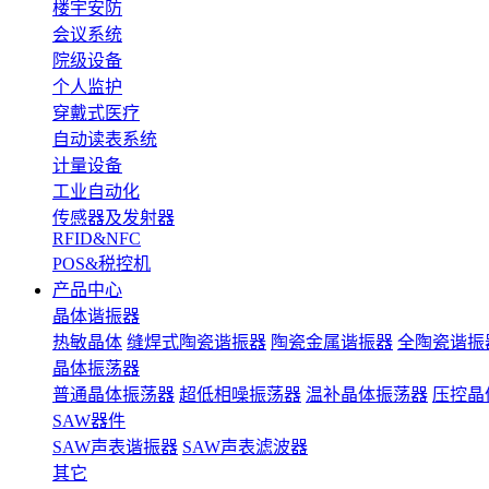
楼宇安防
会议系统
院级设备
个人监护
穿戴式医疗
自动读表系统
计量设备
工业自动化
传感器及发射器
RFID&NFC
POS&税控机
产品中心
晶体谐振器
热敏晶体
缝焊式陶瓷谐振器
陶瓷金属谐振器
全陶瓷谐振
晶体振荡器
普通晶体振荡器
超低相噪振荡器
温补晶体振荡器
压控晶
SAW器件
SAW声表谐振器
SAW声表滤波器
其它