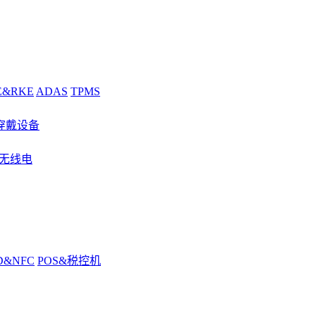
E&RKE
ADAS
TPMS
穿戴设备
&无线电
D&NFC
POS&税控机