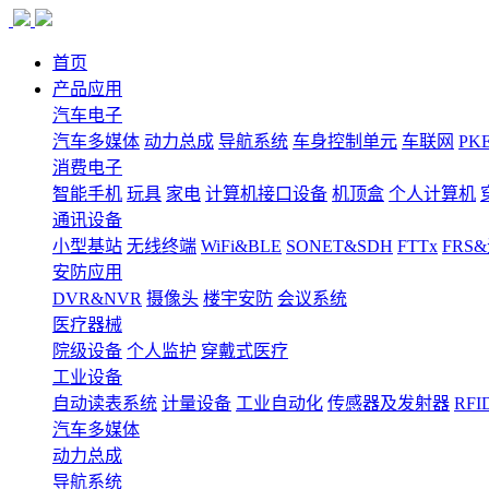
首页
产品应用
汽车电子
汽车多媒体
动力总成
导航系统
车身控制单元
车联网
PK
消费电子
智能手机
玩具
家电
计算机接口设备
机顶盒
个人计算机
通讯设备
小型基站
无线终端
WiFi&BLE
SONET&SDH
FTTx
FRS
安防应用
DVR&NVR
摄像头
楼宇安防
会议系统
医疗器械
院级设备
个人监护
穿戴式医疗
工业设备
自动读表系统
计量设备
工业自动化
传感器及发射器
RFI
汽车多媒体
动力总成
导航系统