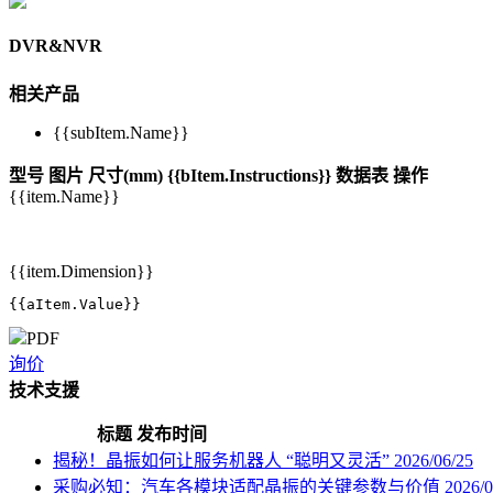
DVR&NVR
相关产品
{{subItem.Name}}
型号
图片
尺寸(mm)
{{bItem.Instructions}}
数据表
操作
{{item.Name}}
{{item.Dimension}}
{{aItem.Value}}
PDF
询价
技术支援
标题
发布时间
揭秘！晶振如何让服务机器人 “聪明又灵活”
2026/06/25
采购必知：汽车各模块适配晶振的关键参数与价值
2026/0