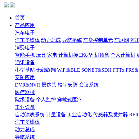
首页
产品应用
汽车电子
汽车多媒体
动力总成
导航系统
车身控制单元
车联网
PK
消费电子
智能手机
玩具
家电
计算机接口设备
机顶盒
个人计算机
通讯设备
小型基站
无线终端
WiFi&BLE
SONET&SDH
FTTx
FRS
安防应用
DVR&NVR
摄像头
楼宇安防
会议系统
医疗器械
院级设备
个人监护
穿戴式医疗
工业设备
自动读表系统
计量设备
工业自动化
传感器及发射器
RFI
汽车多媒体
动力总成
导航系统