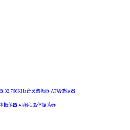
器
32.768KHz音叉谐振器
AT切谐振器
体振荡器
可编程晶体振荡器