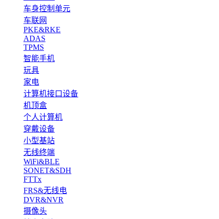
车身控制单元
车联网
PKE&RKE
ADAS
TPMS
智能手机
玩具
家电
计算机接口设备
机顶盒
个人计算机
穿戴设备
小型基站
无线终端
WiFi&BLE
SONET&SDH
FTTx
FRS&无线电
DVR&NVR
摄像头