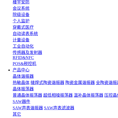
楼宇安防
会议系统
院级设备
个人监护
穿戴式医疗
自动读表系统
计量设备
工业自动化
传感器及发射器
RFID&NFC
POS&税控机
产品中心
晶体谐振器
热敏晶体
缝焊式陶瓷谐振器
陶瓷金属谐振器
全陶瓷谐振
晶体振荡器
普通晶体振荡器
超低相噪振荡器
温补晶体振荡器
压控晶
SAW器件
SAW声表谐振器
SAW声表滤波器
其它