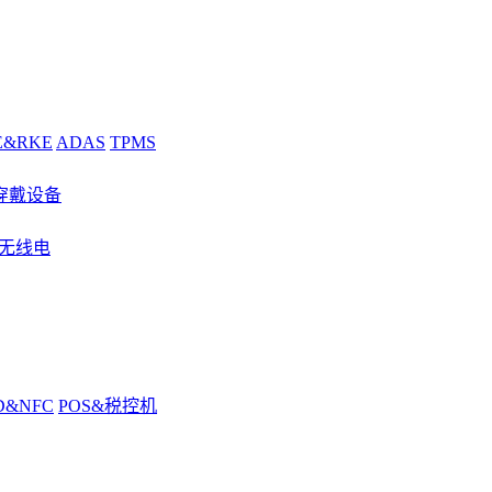
E&RKE
ADAS
TPMS
穿戴设备
&无线电
D&NFC
POS&税控机