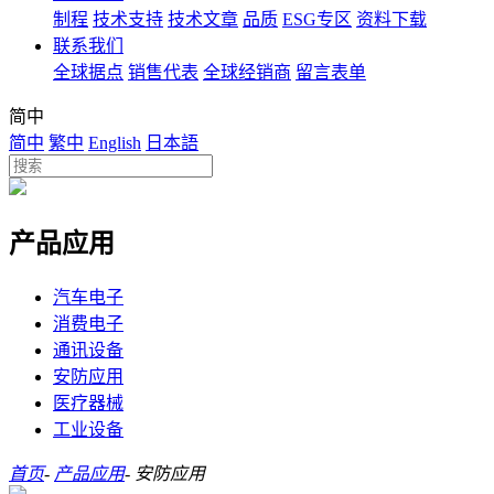
制程
技术支持
技术文章
品质
ESG专区
资料下载
联系我们
全球据点
销售代表
全球经销商
留言表单
简中
简中
繁中
English
日本語
产品应用
汽车电子
消费电子
通讯设备
安防应用
医疗器械
工业设备
首页
-
产品应用
-
安防应用