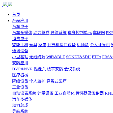
首页
产品应用
汽车电子
汽车多媒体
动力总成
导航系统
车身控制单元
车联网
PK
消费电子
智能手机
玩具
家电
计算机接口设备
机顶盒
个人计算机
通讯设备
小型基站
无线终端
WiFi&BLE
SONET&SDH
FTTx
FRS
安防应用
DVR&NVR
摄像头
楼宇安防
会议系统
医疗器械
院级设备
个人监护
穿戴式医疗
工业设备
自动读表系统
计量设备
工业自动化
传感器及发射器
RFI
汽车多媒体
动力总成
导航系统