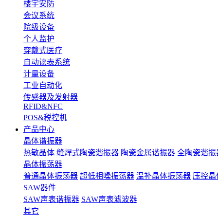
楼宇安防
会议系统
院级设备
个人监护
穿戴式医疗
自动读表系统
计量设备
工业自动化
传感器及发射器
RFID&NFC
POS&税控机
产品中心
晶体谐振器
热敏晶体
缝焊式陶瓷谐振器
陶瓷金属谐振器
全陶瓷谐振
晶体振荡器
普通晶体振荡器
超低相噪振荡器
温补晶体振荡器
压控晶
SAW器件
SAW声表谐振器
SAW声表滤波器
其它