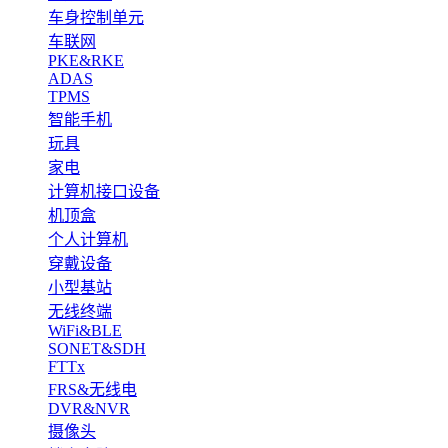
车身控制单元
车联网
PKE&RKE
ADAS
TPMS
智能手机
玩具
家电
计算机接口设备
机顶盒
个人计算机
穿戴设备
小型基站
无线终端
WiFi&BLE
SONET&SDH
FTTx
FRS&无线电
DVR&NVR
摄像头