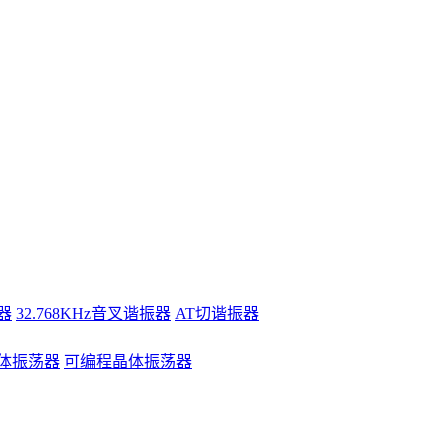
器
32.768KHz音叉谐振器
AT切谐振器
体振荡器
可编程晶体振荡器