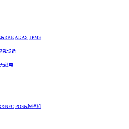
E&RKE
ADAS
TPMS
穿戴设备
&无线电
D&NFC
POS&税控机