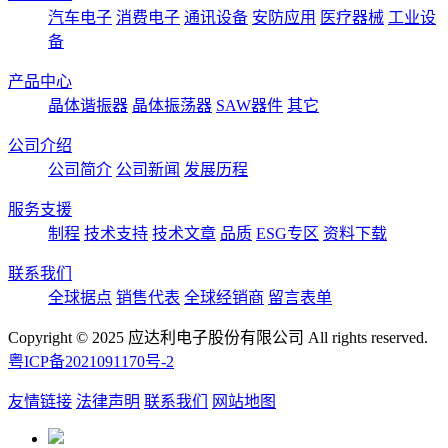
汽车电子
消费电子
通讯设备
安防应用
医疗器械
工业设
备
产品中心
晶体谐振器
晶体振荡器
SAW器件
其它
公司介绍
公司简介
公司新闻
发展历程
服务支援
制程
技术支持
技术文章
品质
ESG专区
资料下载
联系我们
全球据点
销售代表
全球经销商
留言表单
Copyright © 2025 应达利电子股份有限公司 All rights reserved.
粤ICP备2021091170号-2
友情链接
法律声明
联系我们
网站地图