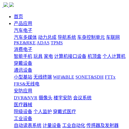
首页
产品应用
汽车电子
汽车多媒体
动力总成
导航系统
车身控制单元
车联网
PKE&RKE
ADAS
TPMS
消费电子
智能手机
玩具
家电
计算机接口设备
机顶盒
个人计算机
穿戴设备
通讯设备
小型基站
无线终端
WiFi&BLE
SONET&SDH
FTTx
FRS&无线电
安防应用
DVR&NVR
摄像头
楼宇安防
会议系统
医疗器械
院级设备
个人监护
穿戴式医疗
工业设备
自动读表系统
计量设备
工业自动化
传感器及发射器