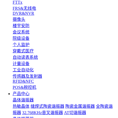
FTTx
FRS&无线电
DVR&NVR
摄像头
楼宇安防
会议系统
院级设备
个人监护
穿戴式医疗
自动读表系统
计量设备
工业自动化
传感器及发射器
RFID&NFC
POS&税控机
产品中心
晶体谐振器
热敏晶体
缝焊式陶瓷谐振器
陶瓷金属谐振器
全陶瓷谐
振器
32.768KHz音叉谐振器
AT切谐振器