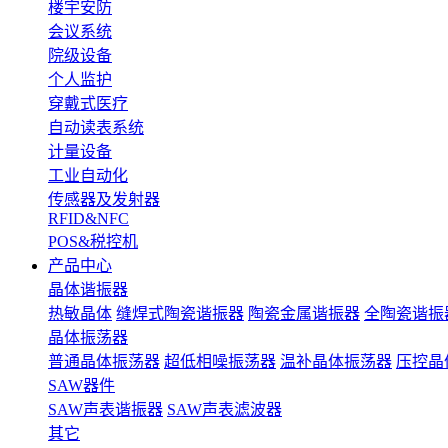
楼宇安防
会议系统
院级设备
个人监护
穿戴式医疗
自动读表系统
计量设备
工业自动化
传感器及发射器
RFID&NFC
POS&税控机
产品中心
晶体谐振器
热敏晶体
缝焊式陶瓷谐振器
陶瓷金属谐振器
全陶瓷谐振
晶体振荡器
普通晶体振荡器
超低相噪振荡器
温补晶体振荡器
压控晶
SAW器件
SAW声表谐振器
SAW声表滤波器
其它