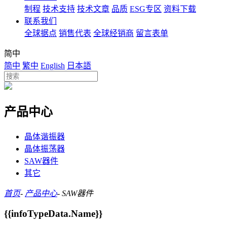
制程
技术支持
技术文章
品质
ESG专区
资料下载
联系我们
全球据点
销售代表
全球经销商
留言表单
简中
简中
繁中
English
日本語
产品中心
晶体谐振器
晶体振荡器
SAW器件
其它
首页
-
产品中心
-
SAW器件
{{infoTypeData.Name}}