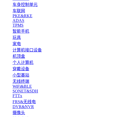
车身控制单元
车联网
PKE&RKE
ADAS
TPMS
智能手机
玩具
家电
计算机接口设备
机顶盒
个人计算机
穿戴设备
小型基站
无线终端
WiFi&BLE
SONET&SDH
FTTx
FRS&无线电
DVR&NVR
摄像头