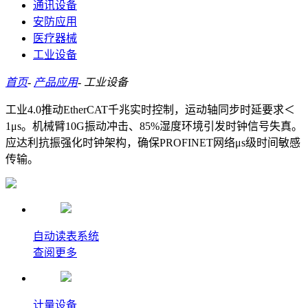
通讯设备
安防应用
医疗器械
工业设备
首页
-
产品应用
-
工业设备
工业4.0推动EtherCAT千兆实时控制，运动轴同步时延要求＜
1μs。机械臂10G振动冲击、85%湿度环境引发时钟信号失真。
应达利抗振强化时钟架构，确保PROFINET网络μs级时间敏感
传输。
自动读表系统
查阅更多
计量设备