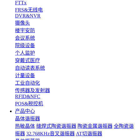
FTTx
FRS&无线电
DVR&NVR
摄像头
楼宇安防
会议系统
院级设备
个人监护
穿戴式医疗
自动读表系统
计量设备
工业自动化
传感器及发射器
RFID&NFC
POS&税控机
产品中心
晶体谐振器
热敏晶体
缝焊式陶瓷谐振器
陶瓷金属谐振器
全陶瓷谐
振器
32.768KHz音叉谐振器
AT切谐振器