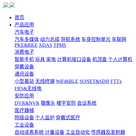
首页
产品应用
汽车电子
汽车多媒体
动力总成
导航系统
车身控制单元
车联网
PKE&RKE
ADAS
TPMS
消费电子
智能手机
玩具
家电
计算机接口设备
机顶盒
个人计算机
穿戴设备
通讯设备
小型基站
无线终端
WiFi&BLE
SONET&SDH
FTTx
FRS&无线电
安防应用
DVR&NVR
摄像头
楼宇安防
会议系统
医疗器械
院级设备
个人监护
穿戴式医疗
工业设备
自动读表系统
计量设备
工业自动化
传感器及发射器