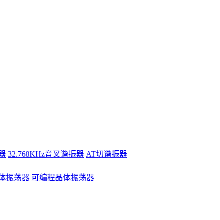
器
32.768KHz音叉谐振器
AT切谐振器
体振荡器
可编程晶体振荡器