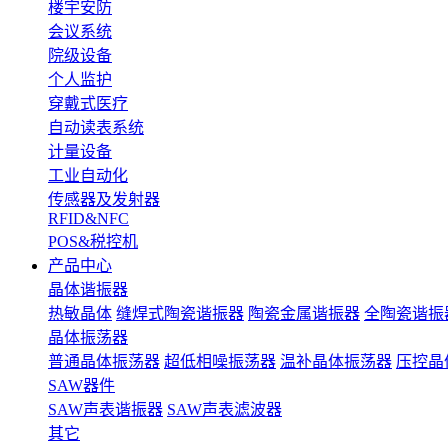
楼宇安防
会议系统
院级设备
个人监护
穿戴式医疗
自动读表系统
计量设备
工业自动化
传感器及发射器
RFID&NFC
POS&税控机
产品中心
晶体谐振器
热敏晶体
缝焊式陶瓷谐振器
陶瓷金属谐振器
全陶瓷谐振
晶体振荡器
普通晶体振荡器
超低相噪振荡器
温补晶体振荡器
压控晶
SAW器件
SAW声表谐振器
SAW声表滤波器
其它