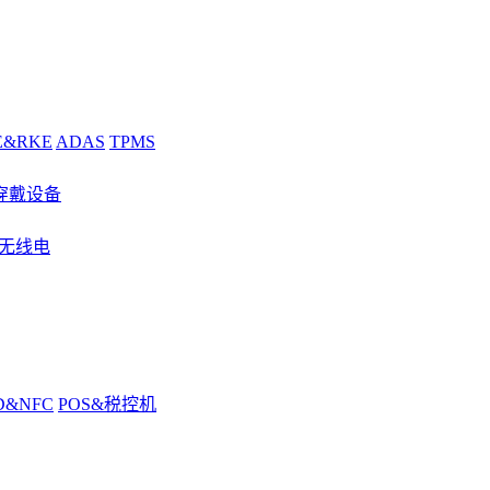
E&RKE
ADAS
TPMS
穿戴设备
&无线电
D&NFC
POS&税控机