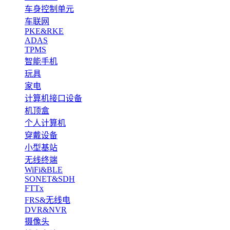
车身控制单元
车联网
PKE&RKE
ADAS
TPMS
智能手机
玩具
家电
计算机接口设备
机顶盒
个人计算机
穿戴设备
小型基站
无线终端
WiFi&BLE
SONET&SDH
FTTx
FRS&无线电
DVR&NVR
摄像头