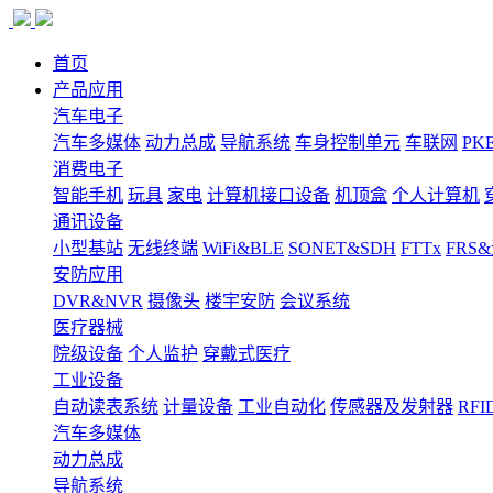
首页
产品应用
汽车电子
汽车多媒体
动力总成
导航系统
车身控制单元
车联网
PK
消费电子
智能手机
玩具
家电
计算机接口设备
机顶盒
个人计算机
通讯设备
小型基站
无线终端
WiFi&BLE
SONET&SDH
FTTx
FRS
安防应用
DVR&NVR
摄像头
楼宇安防
会议系统
医疗器械
院级设备
个人监护
穿戴式医疗
工业设备
自动读表系统
计量设备
工业自动化
传感器及发射器
RFI
汽车多媒体
动力总成
导航系统