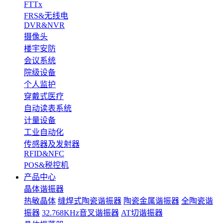
FTTx
FRS&无线电
DVR&NVR
摄像头
楼宇安防
会议系统
院级设备
个人监护
穿戴式医疗
自动读表系统
计量设备
工业自动化
传感器及发射器
RFID&NFC
POS&税控机
产品中心
晶体谐振器
热敏晶体
缝焊式陶瓷谐振器
陶瓷金属谐振器
全陶瓷谐
振器
32.768KHz音叉谐振器
AT切谐振器