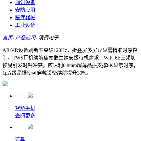
通讯设备
安防应用
医疗器械
工业设备
首页
-
产品应用
-
消费电子
AR/VR设备刷新率突破120Hz，折叠屏多屏异显需精准时序控
制。TWS耳机续航焦虑催生纳安级待机需求，WiFi 6E三频切
换易引发时钟冲突。应达利0.8mm超薄晶振支撑8K显示时序，
1μA级晶振使可穿戴设备续航提升30%。
智能手机
查阅更多
玩具