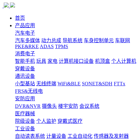
首页
产品应用
汽车电子
汽车多媒体
动力总成
导航系统
车身控制单元
车联网
PKE&RKE
ADAS
TPMS
消费电子
智能手机
玩具
家电
计算机接口设备
机顶盒
个人计算机
穿戴设备
通讯设备
小型基站
无线终端
WiFi&BLE
SONET&SDH
FTTx
FRS&无线电
安防应用
DVR&NVR
摄像头
楼宇安防
会议系统
医疗器械
院级设备
个人监护
穿戴式医疗
工业设备
自动读表系统
计量设备
工业自动化
传感器及发射器