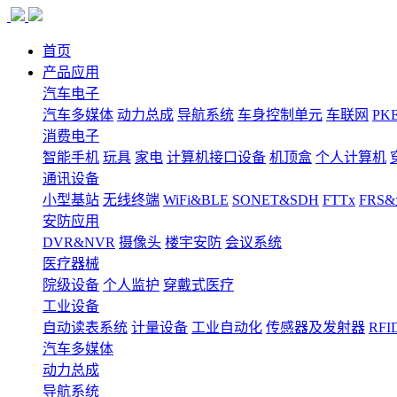
首页
产品应用
汽车电子
汽车多媒体
动力总成
导航系统
车身控制单元
车联网
PK
消费电子
智能手机
玩具
家电
计算机接口设备
机顶盒
个人计算机
通讯设备
小型基站
无线终端
WiFi&BLE
SONET&SDH
FTTx
FRS
安防应用
DVR&NVR
摄像头
楼宇安防
会议系统
医疗器械
院级设备
个人监护
穿戴式医疗
工业设备
自动读表系统
计量设备
工业自动化
传感器及发射器
RFI
汽车多媒体
动力总成
导航系统