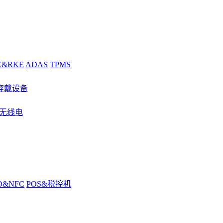
E&RKE
ADAS
TPMS
穿戴设备
&无线电
D&NFC
POS&税控机