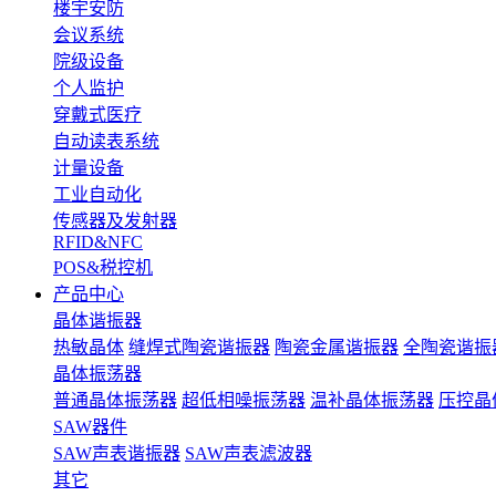
楼宇安防
会议系统
院级设备
个人监护
穿戴式医疗
自动读表系统
计量设备
工业自动化
传感器及发射器
RFID&NFC
POS&税控机
产品中心
晶体谐振器
热敏晶体
缝焊式陶瓷谐振器
陶瓷金属谐振器
全陶瓷谐振
晶体振荡器
普通晶体振荡器
超低相噪振荡器
温补晶体振荡器
压控晶
SAW器件
SAW声表谐振器
SAW声表滤波器
其它