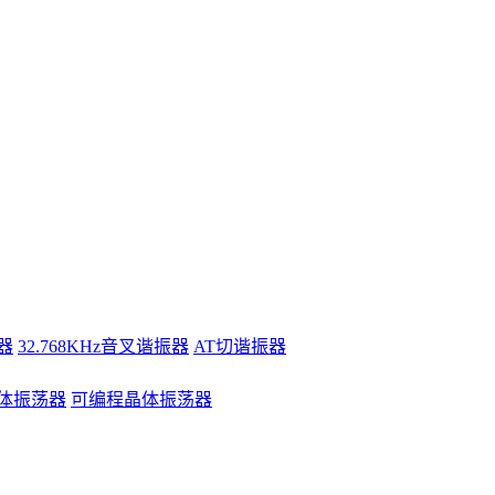
器
32.768KHz音叉谐振器
AT切谐振器
体振荡器
可编程晶体振荡器