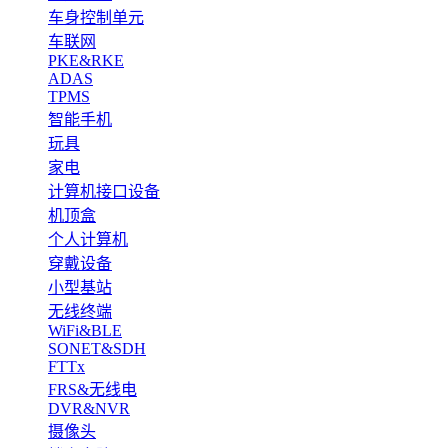
车身控制单元
车联网
PKE&RKE
ADAS
TPMS
智能手机
玩具
家电
计算机接口设备
机顶盒
个人计算机
穿戴设备
小型基站
无线终端
WiFi&BLE
SONET&SDH
FTTx
FRS&无线电
DVR&NVR
摄像头