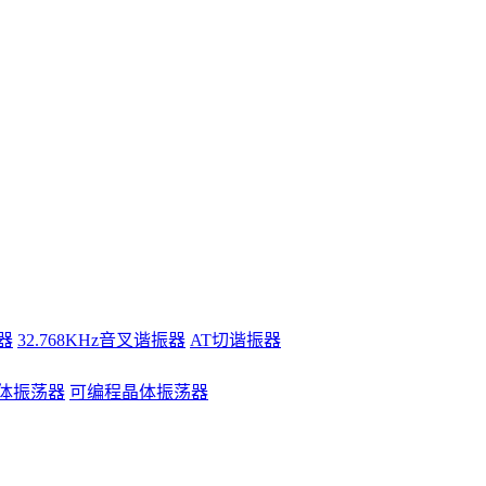
器
32.768KHz音叉谐振器
AT切谐振器
体振荡器
可编程晶体振荡器