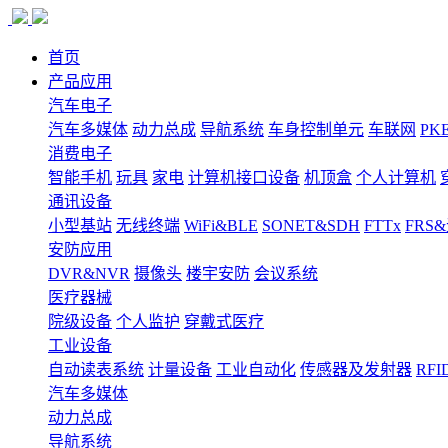
首页
产品应用
汽车电子
汽车多媒体
动力总成
导航系统
车身控制单元
车联网
PK
消费电子
智能手机
玩具
家电
计算机接口设备
机顶盒
个人计算机
通讯设备
小型基站
无线终端
WiFi&BLE
SONET&SDH
FTTx
FRS
安防应用
DVR&NVR
摄像头
楼宇安防
会议系统
医疗器械
院级设备
个人监护
穿戴式医疗
工业设备
自动读表系统
计量设备
工业自动化
传感器及发射器
RFI
汽车多媒体
动力总成
导航系统