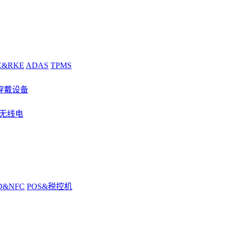
E&RKE
ADAS
TPMS
穿戴设备
&无线电
D&NFC
POS&税控机