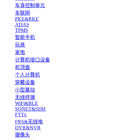
车身控制单元
车联网
PKE&RKE
ADAS
TPMS
智能手机
玩具
家电
计算机接口设备
机顶盒
个人计算机
穿戴设备
小型基站
无线终端
WiFi&BLE
SONET&SDH
FTTx
FRS&无线电
DVR&NVR
摄像头