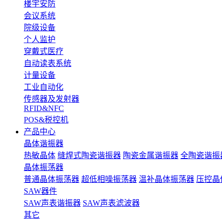
楼宇安防
会议系统
院级设备
个人监护
穿戴式医疗
自动读表系统
计量设备
工业自动化
传感器及发射器
RFID&NFC
POS&税控机
产品中心
晶体谐振器
热敏晶体
缝焊式陶瓷谐振器
陶瓷金属谐振器
全陶瓷谐振
晶体振荡器
普通晶体振荡器
超低相噪振荡器
温补晶体振荡器
压控晶
SAW器件
SAW声表谐振器
SAW声表滤波器
其它