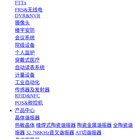
FTTx
FRS&无线电
DVR&NVR
摄像头
楼宇安防
会议系统
院级设备
个人监护
穿戴式医疗
自动读表系统
计量设备
工业自动化
传感器及发射器
RFID&NFC
POS&税控机
产品中心
晶体谐振器
热敏晶体
缝焊式陶瓷谐振器
陶瓷金属谐振器
全陶瓷谐
振器
32.768KHz音叉谐振器
AT切谐振器