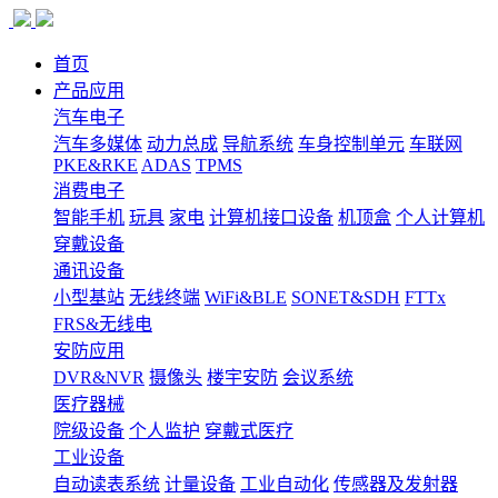
首页
产品应用
汽车电子
汽车多媒体
动力总成
导航系统
车身控制单元
车联网
PKE&RKE
ADAS
TPMS
消费电子
智能手机
玩具
家电
计算机接口设备
机顶盒
个人计算机
穿戴设备
通讯设备
小型基站
无线终端
WiFi&BLE
SONET&SDH
FTTx
FRS&无线电
安防应用
DVR&NVR
摄像头
楼宇安防
会议系统
医疗器械
院级设备
个人监护
穿戴式医疗
工业设备
自动读表系统
计量设备
工业自动化
传感器及发射器