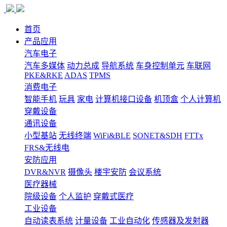
首页
产品应用
汽车电子
汽车多媒体
动力总成
导航系统
车身控制单元
车联网
PKE&RKE
ADAS
TPMS
消费电子
智能手机
玩具
家电
计算机接口设备
机顶盒
个人计算机
穿戴设备
通讯设备
小型基站
无线终端
WiFi&BLE
SONET&SDH
FTTx
FRS&无线电
安防应用
DVR&NVR
摄像头
楼宇安防
会议系统
医疗器械
院级设备
个人监护
穿戴式医疗
工业设备
自动读表系统
计量设备
工业自动化
传感器及发射器