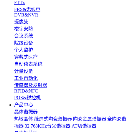
FTTx
FRS&无线电
DVR&NVR
摄像头
楼宇安防
会议系统
院级设备
个人监护
穿戴式医疗
自动读表系统
计量设备
工业自动化
传感器及发射器
RFID&NFC
POS&税控机
产品中心
晶体谐振器
热敏晶体
缝焊式陶瓷谐振器
陶瓷金属谐振器
全陶瓷谐
振器
32.768KHz音叉谐振器
AT切谐振器