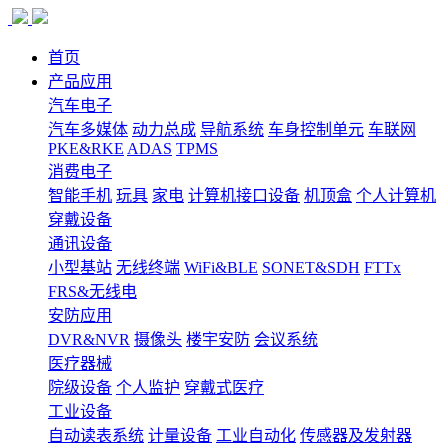
首页
产品应用
汽车电子
汽车多媒体
动力总成
导航系统
车身控制单元
车联网
PKE&RKE
ADAS
TPMS
消费电子
智能手机
玩具
家电
计算机接口设备
机顶盒
个人计算机
穿戴设备
通讯设备
小型基站
无线终端
WiFi&BLE
SONET&SDH
FTTx
FRS&无线电
安防应用
DVR&NVR
摄像头
楼宇安防
会议系统
医疗器械
院级设备
个人监护
穿戴式医疗
工业设备
自动读表系统
计量设备
工业自动化
传感器及发射器