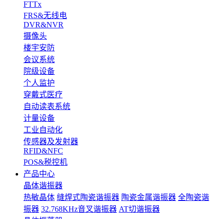
FTTx
FRS&无线电
DVR&NVR
摄像头
楼宇安防
会议系统
院级设备
个人监护
穿戴式医疗
自动读表系统
计量设备
工业自动化
传感器及发射器
RFID&NFC
POS&税控机
产品中心
晶体谐振器
热敏晶体
缝焊式陶瓷谐振器
陶瓷金属谐振器
全陶瓷谐
振器
32.768KHz音叉谐振器
AT切谐振器