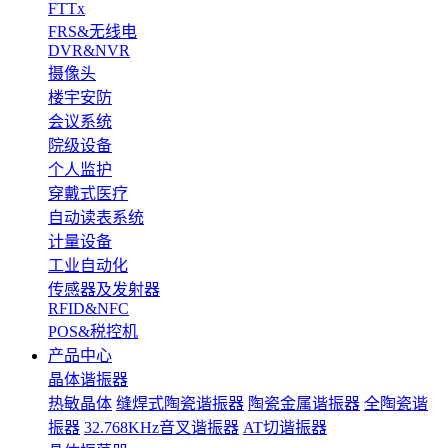
FTTx
FRS&无线电
DVR&NVR
摄像头
楼宇安防
会议系统
院级设备
个人监护
穿戴式医疗
自动读表系统
计量设备
工业自动化
传感器及发射器
RFID&NFC
POS&税控机
产品中心
晶体谐振器
热敏晶体
缝焊式陶瓷谐振器
陶瓷金属谐振器
全陶瓷谐
振器
32.768KHz音叉谐振器
AT切谐振器