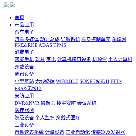
首页
产品应用
汽车电子
汽车多媒体
动力总成
导航系统
车身控制单元
车联网
PKE&RKE
ADAS
TPMS
消费电子
智能手机
玩具
家电
计算机接口设备
机顶盒
个人计算机
穿戴设备
通讯设备
小型基站
无线终端
WiFi&BLE
SONET&SDH
FTTx
FRS&无线电
安防应用
DVR&NVR
摄像头
楼宇安防
会议系统
医疗器械
院级设备
个人监护
穿戴式医疗
工业设备
自动读表系统
计量设备
工业自动化
传感器及发射器