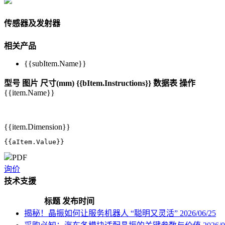
传感器及发射器
相关产品
{{subItem.Name}}
型号
图片
尺寸(mm)
{{bItem.Instructions}}
数据表
操作
{{item.Name}}
{{item.Dimension}}
{{aItem.Value}}
PDF
询价
技术支援
标题
发布时间
揭秘！晶振如何让服务机器人 “聪明又灵活”
2026/06/25