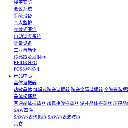
楼宇安防
会议系统
院级设备
个人监护
穿戴式医疗
自动读表系统
计量设备
工业自动化
传感器及发射器
RFID&NFC
POS&税控机
产品中心
晶体谐振器
热敏晶体
缝焊式陶瓷谐振器
陶瓷金属谐振器
全陶瓷谐振
晶体振荡器
普通晶体振荡器
超低相噪振荡器
温补晶体振荡器
压控晶
SAW器件
SAW声表谐振器
SAW声表滤波器
其它