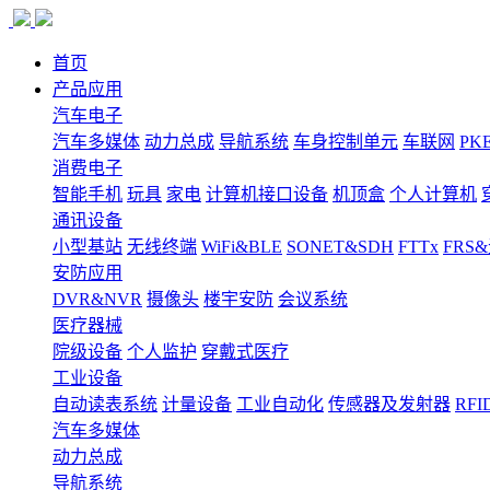
首页
产品应用
汽车电子
汽车多媒体
动力总成
导航系统
车身控制单元
车联网
PK
消费电子
智能手机
玩具
家电
计算机接口设备
机顶盒
个人计算机
通讯设备
小型基站
无线终端
WiFi&BLE
SONET&SDH
FTTx
FRS
安防应用
DVR&NVR
摄像头
楼宇安防
会议系统
医疗器械
院级设备
个人监护
穿戴式医疗
工业设备
自动读表系统
计量设备
工业自动化
传感器及发射器
RFI
汽车多媒体
动力总成
导航系统