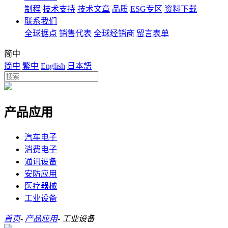
制程
技术支持
技术文章
品质
ESG专区
资料下载
联系我们
全球据点
销售代表
全球经销商
留言表单
简中
简中
繁中
English
日本語
产品应用
汽车电子
消费电子
通讯设备
安防应用
医疗器械
工业设备
首页
-
产品应用
-
工业设备