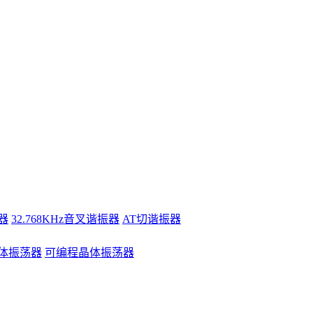
器
32.768KHz音叉谐振器
AT切谐振器
体振荡器
可编程晶体振荡器