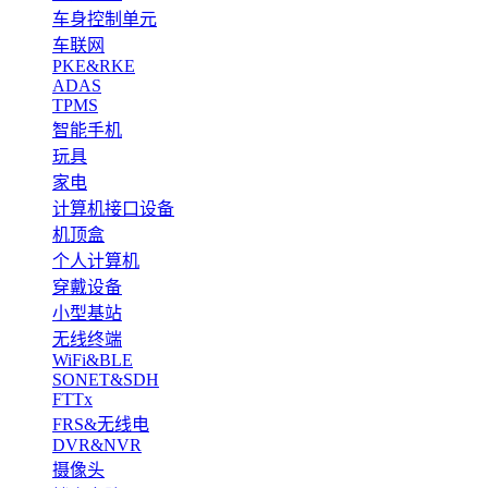
车身控制单元
车联网
PKE&RKE
ADAS
TPMS
智能手机
玩具
家电
计算机接口设备
机顶盒
个人计算机
穿戴设备
小型基站
无线终端
WiFi&BLE
SONET&SDH
FTTx
FRS&无线电
DVR&NVR
摄像头