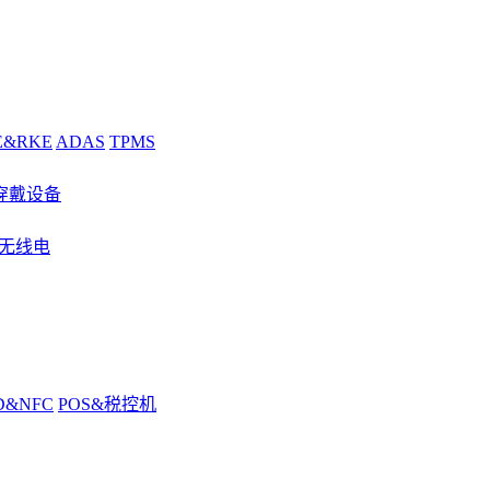
E&RKE
ADAS
TPMS
穿戴设备
&无线电
D&NFC
POS&税控机