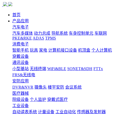
首页
产品应用
汽车电子
汽车多媒体
动力总成
导航系统
车身控制单元
车联网
PKE&RKE
ADAS
TPMS
消费电子
智能手机
玩具
家电
计算机接口设备
机顶盒
个人计算机
穿戴设备
通讯设备
小型基站
无线终端
WiFi&BLE
SONET&SDH
FTTx
FRS&无线电
安防应用
DVR&NVR
摄像头
楼宇安防
会议系统
医疗器械
院级设备
个人监护
穿戴式医疗
工业设备
自动读表系统
计量设备
工业自动化
传感器及发射器