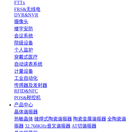
FTTx
FRS&无线电
DVR&NVR
摄像头
楼宇安防
会议系统
院级设备
个人监护
穿戴式医疗
自动读表系统
计量设备
工业自动化
传感器及发射器
RFID&NFC
POS&税控机
产品中心
晶体谐振器
热敏晶体
缝焊式陶瓷谐振器
陶瓷金属谐振器
全陶瓷谐
振器
32.768KHz音叉谐振器
AT切谐振器