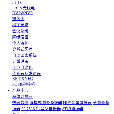
FTTx
FRS&无线电
DVR&NVR
摄像头
楼宇安防
会议系统
院级设备
个人监护
穿戴式医疗
自动读表系统
计量设备
工业自动化
传感器及发射器
RFID&NFC
POS&税控机
产品中心
晶体谐振器
热敏晶体
缝焊式陶瓷谐振器
陶瓷金属谐振器
全陶瓷谐
振器
32.768KHz音叉谐振器
AT切谐振器