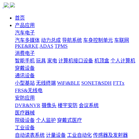
首页
产品应用
汽车电子
汽车多媒体
动力总成
导航系统
车身控制单元
车联网
PKE&RKE
ADAS
TPMS
消费电子
智能手机
玩具
家电
计算机接口设备
机顶盒
个人计算机
穿戴设备
通讯设备
小型基站
无线终端
WiFi&BLE
SONET&SDH
FTTx
FRS&无线电
安防应用
DVR&NVR
摄像头
楼宇安防
会议系统
医疗器械
院级设备
个人监护
穿戴式医疗
工业设备
自动读表系统
计量设备
工业自动化
传感器及发射器