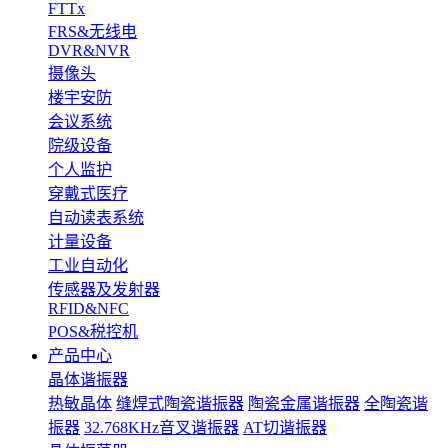
FTTx
FRS&无线电
DVR&NVR
摄像头
楼宇安防
会议系统
院级设备
个人监护
穿戴式医疗
自动读表系统
计量设备
工业自动化
传感器及发射器
RFID&NFC
POS&税控机
产品中心
晶体谐振器
热敏晶体
缝焊式陶瓷谐振器
陶瓷金属谐振器
全陶瓷谐
振器
32.768KHz音叉谐振器
AT切谐振器