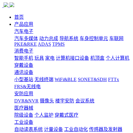
首页
产品应用
汽车电子
汽车多媒体
动力总成
导航系统
车身控制单元
车联网
PKE&RKE
ADAS
TPMS
消费电子
智能手机
玩具
家电
计算机接口设备
机顶盒
个人计算机
穿戴设备
通讯设备
小型基站
无线终端
WiFi&BLE
SONET&SDH
FTTx
FRS&无线电
安防应用
DVR&NVR
摄像头
楼宇安防
会议系统
医疗器械
院级设备
个人监护
穿戴式医疗
工业设备
自动读表系统
计量设备
工业自动化
传感器及发射器