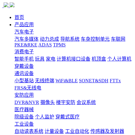
首页
产品应用
汽车电子
汽车多媒体
动力总成
导航系统
车身控制单元
车联网
PKE&RKE
ADAS
TPMS
消费电子
智能手机
玩具
家电
计算机接口设备
机顶盒
个人计算机
穿戴设备
通讯设备
小型基站
无线终端
WiFi&BLE
SONET&SDH
FTTx
FRS&无线电
安防应用
DVR&NVR
摄像头
楼宇安防
会议系统
医疗器械
院级设备
个人监护
穿戴式医疗
工业设备
自动读表系统
计量设备
工业自动化
传感器及发射器