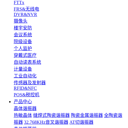
FTTx
FRS&无线电
DVR&NVR
摄像头
楼宇安防
会议系统
院级设备
个人监护
穿戴式医疗
自动读表系统
计量设备
工业自动化
传感器及发射器
RFID&NFC
POS&税控机
产品中心
晶体谐振器
热敏晶体
缝焊式陶瓷谐振器
陶瓷金属谐振器
全陶瓷谐
振器
32.768KHz音叉谐振器
AT切谐振器