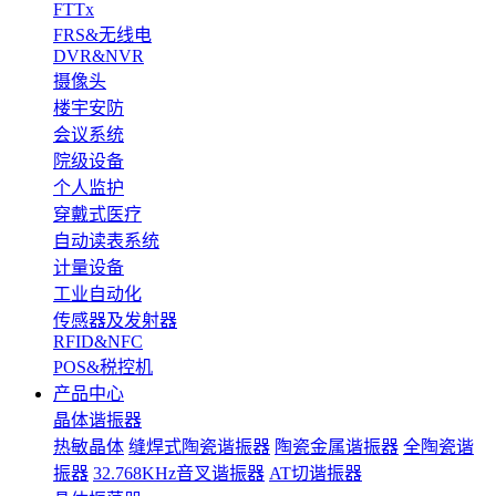
FTTx
FRS&无线电
DVR&NVR
摄像头
楼宇安防
会议系统
院级设备
个人监护
穿戴式医疗
自动读表系统
计量设备
工业自动化
传感器及发射器
RFID&NFC
POS&税控机
产品中心
晶体谐振器
热敏晶体
缝焊式陶瓷谐振器
陶瓷金属谐振器
全陶瓷谐
振器
32.768KHz音叉谐振器
AT切谐振器