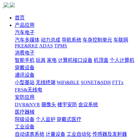
首页
产品应用
汽车电子
汽车多媒体
动力总成
导航系统
车身控制单元
车联网
PKE&RKE
ADAS
TPMS
消费电子
智能手机
玩具
家电
计算机接口设备
机顶盒
个人计算机
穿戴设备
通讯设备
小型基站
无线终端
WiFi&BLE
SONET&SDH
FTTx
FRS&无线电
安防应用
DVR&NVR
摄像头
楼宇安防
会议系统
医疗器械
院级设备
个人监护
穿戴式医疗
工业设备
自动读表系统
计量设备
工业自动化
传感器及发射器