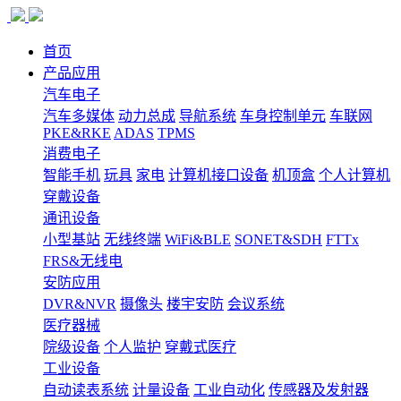
首页
产品应用
汽车电子
汽车多媒体
动力总成
导航系统
车身控制单元
车联网
PKE&RKE
ADAS
TPMS
消费电子
智能手机
玩具
家电
计算机接口设备
机顶盒
个人计算机
穿戴设备
通讯设备
小型基站
无线终端
WiFi&BLE
SONET&SDH
FTTx
FRS&无线电
安防应用
DVR&NVR
摄像头
楼宇安防
会议系统
医疗器械
院级设备
个人监护
穿戴式医疗
工业设备
自动读表系统
计量设备
工业自动化
传感器及发射器