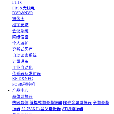
FTTx
FRS&无线电
DVR&NVR
摄像头
楼宇安防
会议系统
院级设备
个人监护
穿戴式医疗
自动读表系统
计量设备
工业自动化
传感器及发射器
RFID&NFC
POS&税控机
产品中心
晶体谐振器
热敏晶体
缝焊式陶瓷谐振器
陶瓷金属谐振器
全陶瓷谐
振器
32.768KHz音叉谐振器
AT切谐振器