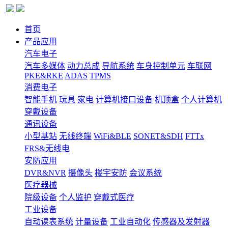
首页
产品应用
汽车电子
汽车多媒体
动力总成
导航系统
车身控制单元
车联网
PKE&RKE
ADAS
TPMS
消费电子
智能手机
玩具
家电
计算机接口设备
机顶盒
个人计算机
穿戴设备
通讯设备
小型基站
无线终端
WiFi&BLE
SONET&SDH
FTTx
FRS&无线电
安防应用
DVR&NVR
摄像头
楼宇安防
会议系统
医疗器械
院级设备
个人监护
穿戴式医疗
工业设备
自动读表系统
计量设备
工业自动化
传感器及发射器