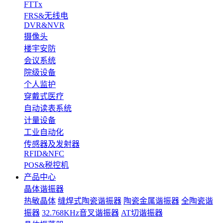
FTTx
FRS&无线电
DVR&NVR
摄像头
楼宇安防
会议系统
院级设备
个人监护
穿戴式医疗
自动读表系统
计量设备
工业自动化
传感器及发射器
RFID&NFC
POS&税控机
产品中心
晶体谐振器
热敏晶体
缝焊式陶瓷谐振器
陶瓷金属谐振器
全陶瓷谐
振器
32.768KHz音叉谐振器
AT切谐振器