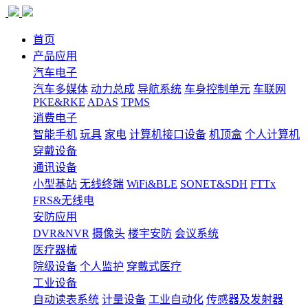
首页
产品应用
汽车电子
汽车多媒体
动力总成
导航系统
车身控制单元
车联网
PKE&RKE
ADAS
TPMS
消费电子
智能手机
玩具
家电
计算机接口设备
机顶盒
个人计算机
穿戴设备
通讯设备
小型基站
无线终端
WiFi&BLE
SONET&SDH
FTTx
FRS&无线电
安防应用
DVR&NVR
摄像头
楼宇安防
会议系统
医疗器械
院级设备
个人监护
穿戴式医疗
工业设备
自动读表系统
计量设备
工业自动化
传感器及发射器