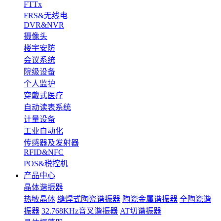
FTTx
FRS&无线电
DVR&NVR
摄像头
楼宇安防
会议系统
院级设备
个人监护
穿戴式医疗
自动读表系统
计量设备
工业自动化
传感器及发射器
RFID&NFC
POS&税控机
产品中心
晶体谐振器
热敏晶体
缝焊式陶瓷谐振器
陶瓷金属谐振器
全陶瓷谐
振器
32.768KHz音叉谐振器
AT切谐振器