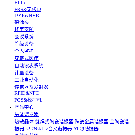
FTTx
FRS&无线电
DVR&NVR
摄像头
楼宇安防
会议系统
院级设备
个人监护
穿戴式医疗
自动读表系统
计量设备
工业自动化
传感器及发射器
RFID&NFC
POS&税控机
产品中心
晶体谐振器
热敏晶体
缝焊式陶瓷谐振器
陶瓷金属谐振器
全陶瓷谐
振器
32.768KHz音叉谐振器
AT切谐振器