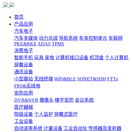
首页
产品应用
汽车电子
汽车多媒体
动力总成
导航系统
车身控制单元
车联网
PKE&RKE
ADAS
TPMS
消费电子
智能手机
玩具
家电
计算机接口设备
机顶盒
个人计算机
穿戴设备
通讯设备
小型基站
无线终端
WiFi&BLE
SONET&SDH
FTTx
FRS&无线电
安防应用
DVR&NVR
摄像头
楼宇安防
会议系统
医疗器械
院级设备
个人监护
穿戴式医疗
工业设备
自动读表系统
计量设备
工业自动化
传感器及发射器