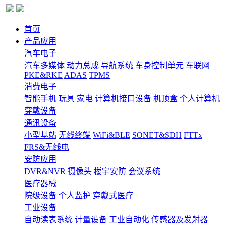
首页
产品应用
汽车电子
汽车多媒体
动力总成
导航系统
车身控制单元
车联网
PKE&RKE
ADAS
TPMS
消费电子
智能手机
玩具
家电
计算机接口设备
机顶盒
个人计算机
穿戴设备
通讯设备
小型基站
无线终端
WiFi&BLE
SONET&SDH
FTTx
FRS&无线电
安防应用
DVR&NVR
摄像头
楼宇安防
会议系统
医疗器械
院级设备
个人监护
穿戴式医疗
工业设备
自动读表系统
计量设备
工业自动化
传感器及发射器