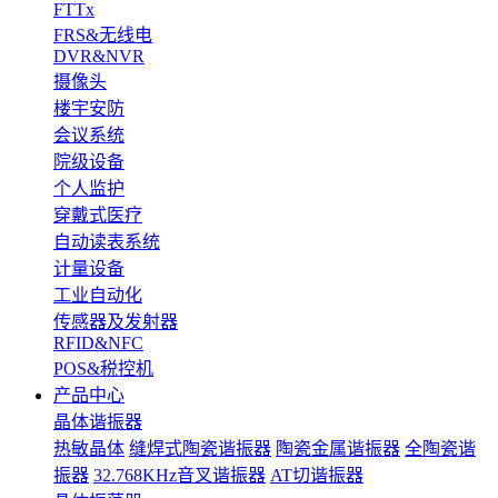
FTTx
FRS&无线电
DVR&NVR
摄像头
楼宇安防
会议系统
院级设备
个人监护
穿戴式医疗
自动读表系统
计量设备
工业自动化
传感器及发射器
RFID&NFC
POS&税控机
产品中心
晶体谐振器
热敏晶体
缝焊式陶瓷谐振器
陶瓷金属谐振器
全陶瓷谐
振器
32.768KHz音叉谐振器
AT切谐振器