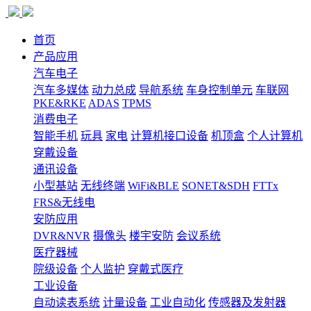
首页
产品应用
汽车电子
汽车多媒体
动力总成
导航系统
车身控制单元
车联网
PKE&RKE
ADAS
TPMS
消费电子
智能手机
玩具
家电
计算机接口设备
机顶盒
个人计算机
穿戴设备
通讯设备
小型基站
无线终端
WiFi&BLE
SONET&SDH
FTTx
FRS&无线电
安防应用
DVR&NVR
摄像头
楼宇安防
会议系统
医疗器械
院级设备
个人监护
穿戴式医疗
工业设备
自动读表系统
计量设备
工业自动化
传感器及发射器