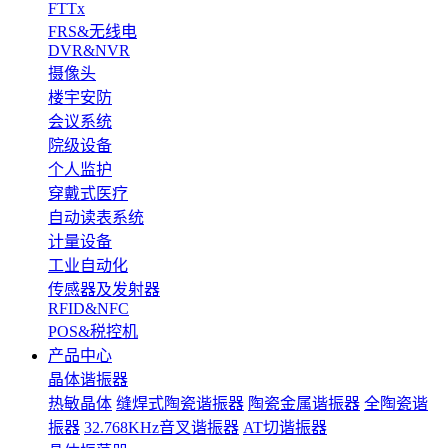
FTTx
FRS&无线电
DVR&NVR
摄像头
楼宇安防
会议系统
院级设备
个人监护
穿戴式医疗
自动读表系统
计量设备
工业自动化
传感器及发射器
RFID&NFC
POS&税控机
产品中心
晶体谐振器
热敏晶体
缝焊式陶瓷谐振器
陶瓷金属谐振器
全陶瓷谐
振器
32.768KHz音叉谐振器
AT切谐振器