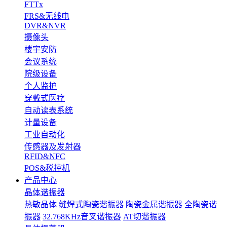
FTTx
FRS&无线电
DVR&NVR
摄像头
楼宇安防
会议系统
院级设备
个人监护
穿戴式医疗
自动读表系统
计量设备
工业自动化
传感器及发射器
RFID&NFC
POS&税控机
产品中心
晶体谐振器
热敏晶体
缝焊式陶瓷谐振器
陶瓷金属谐振器
全陶瓷谐
振器
32.768KHz音叉谐振器
AT切谐振器