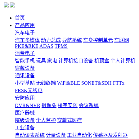
首页
产品应用
汽车电子
汽车多媒体
动力总成
导航系统
车身控制单元
车联网
PKE&RKE
ADAS
TPMS
消费电子
智能手机
玩具
家电
计算机接口设备
机顶盒
个人计算机
穿戴设备
通讯设备
小型基站
无线终端
WiFi&BLE
SONET&SDH
FTTx
FRS&无线电
安防应用
DVR&NVR
摄像头
楼宇安防
会议系统
医疗器械
院级设备
个人监护
穿戴式医疗
工业设备
自动读表系统
计量设备
工业自动化
传感器及发射器